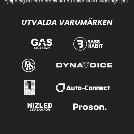
hjälpa dig att hitta precis det du söker till ett svårslaget pris.
UTVALDA VARUMÄRKEN