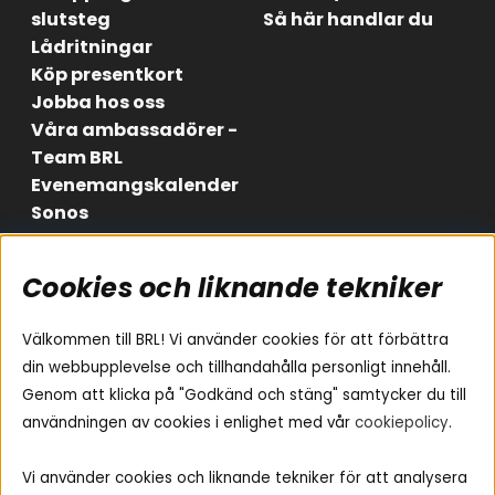
slutsteg
Så här handlar du
Lådritningar
Köp presentkort
Jobba hos oss
Våra ambassadörer -
Team BRL
Evenemangskalender
Sonos
Cookies och liknande tekniker
Områden
Följ oss
Instagram
Billjud
Välkommen till BRL! Vi använder cookies för att förbättra
Hemmaljud
Facebook
din webbupplevelse och tillhandahålla personligt innehåll.
Medarbetare
Genom att klicka på "Godkänd och stäng" samtycker du till
Youtube
Vad passar i min bil
användningen av cookies i enlighet med vår
cookiepolicy
.
Yamaha Musiccast
Tiktok
Ljud till A-traktorn
Vi använder cookies och liknande tekniker för att analysera
Ljud till båten