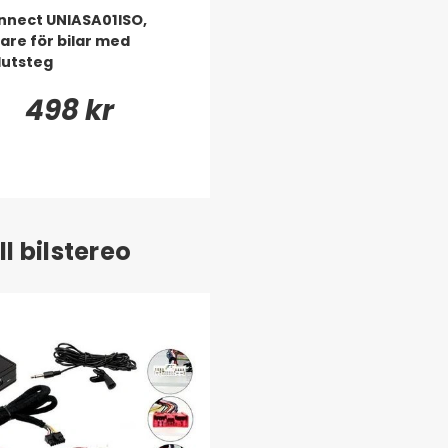
nect UNIASA01ISO,
are för bilar med
lutsteg
498 kr
l bilstereo