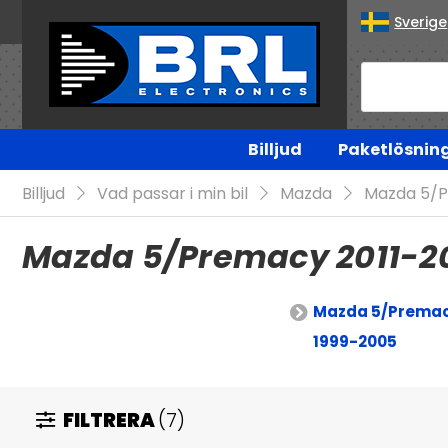
Sverige
Billjud
Paketlösnin
Billjud
Vad passar i min bil
Mazda
Mazda 5/
Mazda 5/Premacy 2011-2
Mazda 5/Prema
1999-2005
FILTRERA
(7)