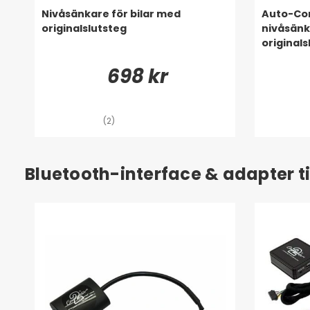
Nivåsänkare för bilar med
Auto-Con
originalslutsteg
nivåsänk
originals
698 kr
(2)
Bluetooth-interface & adapter til