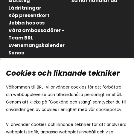
slutsteg
Så här handlar du
Lådritningar
Köp presentkort
Jobba hos oss
Våra ambassadörer -
Team BRL
Evenemangskalender
Sonos
Cookies och liknande tekniker
Områden
Följ oss
Instagram
Billjud
Välkommen till BRL! Vi använder cookies för att förbättra
Hemmaljud
Facebook
din webbupplevelse och tillhandahålla personligt innehåll.
Medarbetare
Genom att klicka på "Godkänd och stäng" samtycker du till
Youtube
Vad passar i min bil
användningen av cookies i enlighet med vår
cookiepolicy
.
Yamaha Musiccast
Tiktok
Ljud till A-traktorn
Vi använder cookies och liknande tekniker för att analysera
Ljud till båten
webbplatstrafik, anpassa webbplatsinnehåll och visa