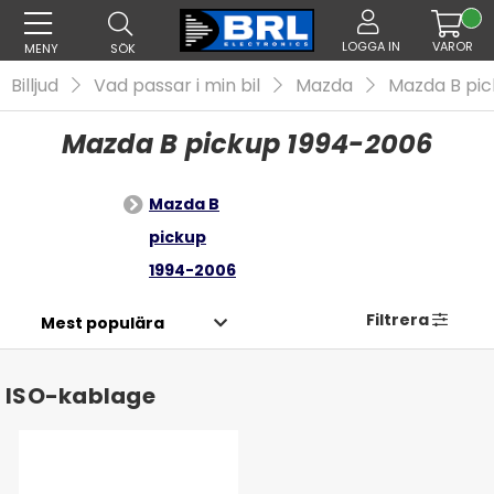
LOGGA IN
VAROR
MENY
SÖK
Billjud
Vad passar i min bil
Mazda
Mazda B pi
Mazda B pickup 1994-2006
Mazda B
pickup
1994-2006
Filtrera
ISO-kablage