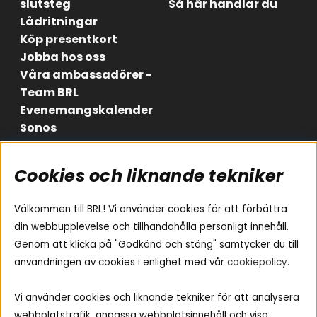
slutsteg
Så här handlar du
Lådritningar
Köp presentkort
Jobba hos oss
Våra ambassadörer -
Team BRL
Evenemangskalender
Sonos
Cookies och liknande tekniker
Områden
Följ oss
Instagram
Billjud
Välkommen till BRL! Vi använder cookies för att förbättra
Hemmaljud
Facebook
din webbupplevelse och tillhandahålla personligt innehåll.
Medarbetare
Genom att klicka på "Godkänd och stäng" samtycker du till
Youtube
Vad passar i min bil
användningen av cookies i enlighet med vår
cookiepolicy
.
Yamaha Musiccast
Tiktok
Ljud till A-traktorn
Vi använder cookies och liknande tekniker för att analysera
Ljud till båten
webbplatstrafik, anpassa webbplatsinnehåll och visa