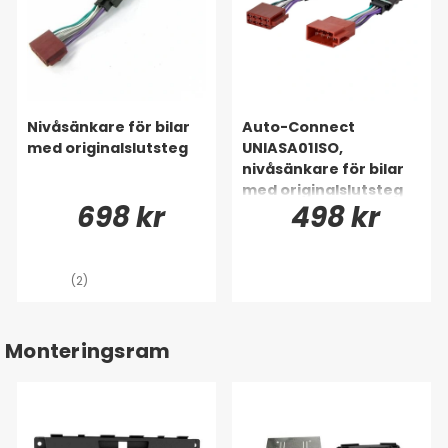
Nivåsänkare för bilar
Auto-Connect
med originalslutsteg
UNIASA01ISO,
nivåsänkare för bilar
med originalslutsteg
698 kr
498 kr
(2)
Monteringsram