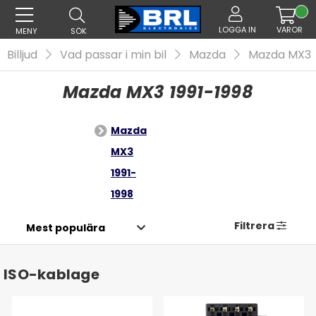
LOGGA IN
VAROR
MENY
SÖK
Billjud
Vad passar i min bil
Mazda
Mazda MX3
Mazda MX3 1991-1998
Mazda
MX3
1991-
1998
Filtrera
ISO-kablage