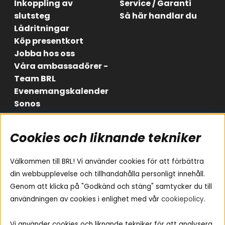
Inkoppling av
Service / Garanti
slutsteg
Så här handlar du
Lådritningar
Köp presentkort
Jobba hos oss
Våra ambassadörer -
Team BRL
Evenemangskalender
Sonos
Cookies och liknande tekniker
Områden
Följ oss
Instagram
Billjud
Välkommen till BRL! Vi använder cookies för att förbättra
Hemmaljud
Facebook
din webbupplevelse och tillhandahålla personligt innehåll.
Medarbetare
Genom att klicka på "Godkänd och stäng" samtycker du till
Youtube
Vad passar i min bil
användningen av cookies i enlighet med vår
cookiepolicy
.
Yamaha Musiccast
Tiktok
Ljud till A-traktorn
Vi använder cookies och liknande tekniker för att analysera