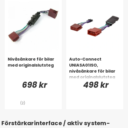
Nivåsänkare för bilar
Auto-Connect
med originalslutsteg
UNIASA01ISO,
nivåsänkare för bilar
med originalslutsteg
698 kr
498 kr
(2)
Förstärkarinterface / aktiv system-