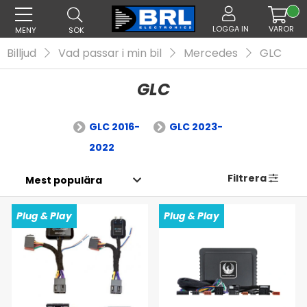
LOGGA IN
VAROR
MENY
SÖK
Billjud
Vad passar i min bil
Mercedes
GLC
GLC
GLC 2016-
GLC 2023-
2022
Filtrera
Plug & Play
Plug & Play