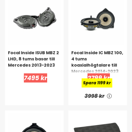
Focal Inside ISUB MBZ 2
Focal Inside IC MBZ 100,
LHD, 8 tums basar till
4 tums
Mercedes 2013-2023
koaxialhögtalare till
Mercedes 2014-2023
7495 kr
2799 kr
Spara 1199 kr
3998 kr