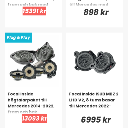
fram och bak med
till Mercedes med
15391 kr
898 kr
center
Burmester
Plug & Play
Focal Inside
Focal Inside ISUB MBZ 2
högtalarpaket till
LHD V2, 8 tums basar
Mercedes 2014-2022,
till Mercedes 2022-
fram och bak
13093 kr
6995 kr