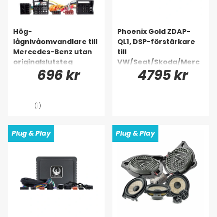
Hög-
Phoenix Gold ZDAP-
lågnivåomvandlare till
QL1, DSP-förstärkare
Mercedes-Benz utan
till
originalslutsteg
VW/Seat/Skoda/Merc
696 kr
4795 kr
edes m.fl. 1998-2020
(1)
Plug & Play
Plug & Play