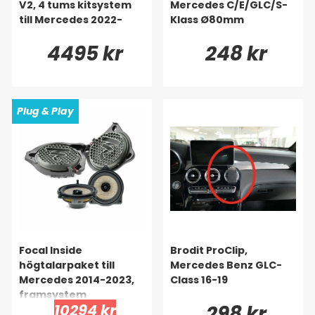
V2, 4 tums kitsystem
Mercedes C/E/GLC/S-
till Mercedes 2022-
Klass Ø80mm
4495 kr
248 kr
Plug & Play
Focal Inside
Brodit ProClip,
högtalarpaket till
Mercedes Benz GLC-
Mercedes 2014-2023,
Class 16-19
framsystem
10294 kr
298 kr