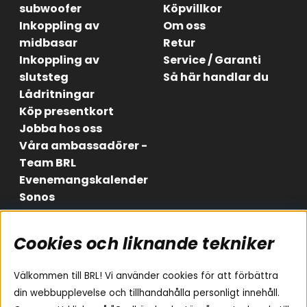
subwoofer
Köpvillkor
Inkoppling av
Om oss
midbasar
Retur
Inkoppling av
Service / Garanti
slutsteg
Så här handlar du
Lådritningar
Köp presentkort
Jobba hos oss
Våra ambassadörer -
Team BRL
Evenemangskalender
Sonos
Cookies och liknande tekniker
Områden
Följ oss
Instagram
Billjud
Välkommen till BRL! Vi använder cookies för att förbättra
Hemmaljud
Facebook
din webbupplevelse och tillhandahålla personligt innehåll.
Medarbetare