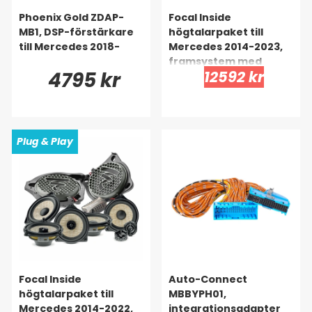
Phoenix Gold ZDAP-
Focal Inside
MB1, DSP-förstärkare
högtalarpaket till
till Mercedes 2018-
Mercedes 2014-2023,
framsystem med
4795 kr
12592 kr
center
Plug & Play
Focal Inside
Auto-Connect
högtalarpaket till
MBBYPH01,
Mercedes 2014-2022,
integrationsadapter