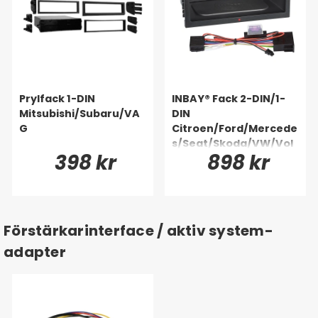
Prylfack 1-DIN
INBAY® Fack 2-DIN/1-
Mitsubishi/Subaru/VA
DIN
G
Citroen/Ford/Mercede
s/Seat/Skoda/VW/Vol
398 kr
898 kr
vo
Förstärkarinterface / aktiv system-
adapter