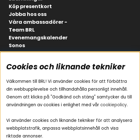
Köp presentkort
Jobba hos oss
Våra ambassadörer -
Team BRL
Evenemangskalender
Sonos
Cookies och liknande tekniker
Områden
Följ oss
Instagram
Billjud
Välkommen till BRL! Vi använder cookies för att förbättra
Hemmaljud
Facebook
din webbupplevelse och tillhandahålla personligt innehåll.
Medarbetare
Genom att klicka på "Godkänd och stäng" samtycker du till
Youtube
Vad passar i min bil
användningen av cookies i enlighet med vår
cookiepolicy
.
Yamaha Musiccast
Tiktok
Ljud till A-traktorn
Vi använder cookies och liknande tekniker för att analysera
Ljud till båten
webbplatstrafik, anpassa webbplatsinnehåll och visa
Ljud till lastbil
riktade annonser.