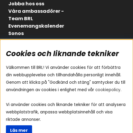
Jobba hos oss
Våra ambassadörer -
Team BRL
Evenemangskalender
Sonos
Cookies och liknande tekniker
Områden
Följ oss
Instagram
Billjud
Välkommen till BRL! Vi använder cookies för att förbättra
Hemmaljud
Facebook
din webbupplevelse och tillhandahålla personligt innehåll.
Medarbetare
Genom att klicka på "Godkänd och stäng" samtycker du till
Youtube
Vad passar i min bil
användningen av cookies i enlighet med vår
cookiepolicy
.
Yamaha Musiccast
Tiktok
Ljud till A-traktorn
Vi använder cookies och liknande tekniker för att analysera
Ljud till båten
webbplatstrafik, anpassa webbplatsinnehåll och visa
Ljud till lastbil
riktade annonser.
Ljus till A-traktorn
Läs mer
Visselblåsning