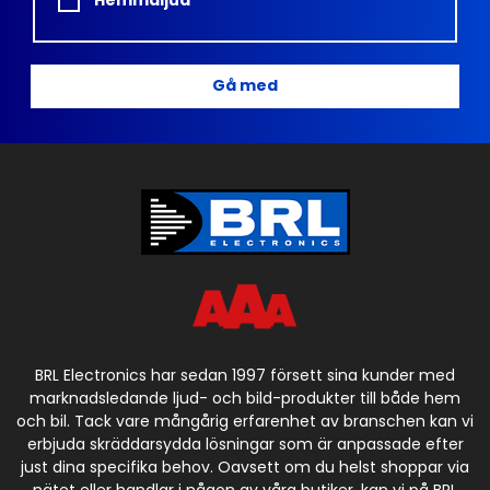
Gå med
BRL Electronics har sedan 1997 försett sina kunder med
marknadsledande ljud- och bild-produkter till både hem
och bil. Tack vare mångårig erfarenhet av branschen kan vi
erbjuda skräddarsydda lösningar som är anpassade efter
just dina specifika behov. Oavsett om du helst shoppar via
nätet eller handlar i någon av våra butiker, kan vi på BRL