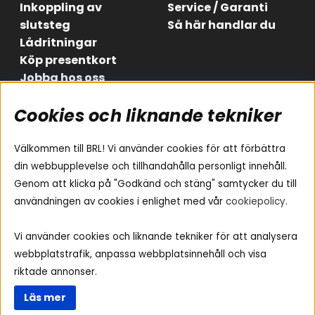
Inkoppling av
Service / Garanti
slutsteg
Så här handlar du
Lådritningar
Köp presentkort
Jobba hos oss
Våra ambassadörer -
Cookies och liknande tekniker
Team BRL
Evenemangskalender
Sonos
Välkommen till BRL! Vi använder cookies för att förbättra
din webbupplevelse och tillhandahålla personligt innehåll.
Genom att klicka på "Godkänd och stäng" samtycker du till
Områden
Följ oss
användningen av cookies i enlighet med vår
cookiepolicy
.
Instagram
Billjud
Vi använder cookies och liknande tekniker för att analysera
Hemmaljud
Facebook
webbplatstrafik, anpassa webbplatsinnehåll och visa
Medarbetare
Youtube
riktade annonser.
Vad passar i min bil
Yamaha Musiccast
Tiktok
Läs mer
Ljud till A-traktorn