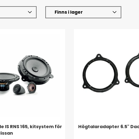
Finns i lager
de IS RNS 165, kitsystem för
Högtalaradapter 6.5" Dac
issan