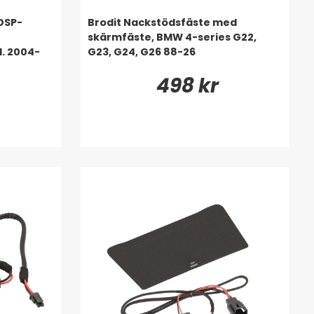
DSP-
Brodit Nackstödsfäste med
skärmfäste, BMW 4-series G22,
l. 2004-
G23, G24, G26 88-26
498 kr