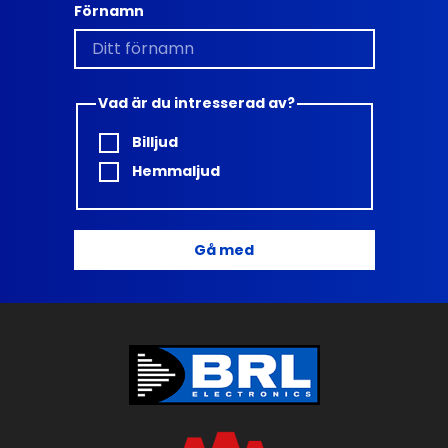
Förnamn
Vad är du intresserad av?
Billjud
Hemmaljud
Gå med