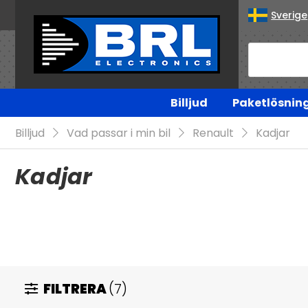
Sverige
Billjud
Paketlösnin
Billjud
Vad passar i min bil
Renault
Kadjar
Kadjar
FILTRERA
(7)