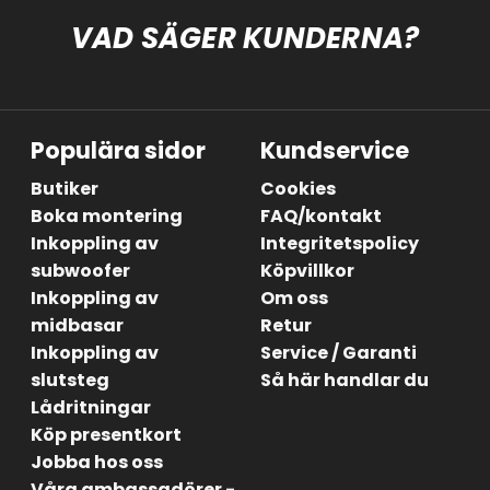
VAD SÄGER KUNDERNA?
Populära sidor
Kundservice
Butiker
Cookies
Boka montering
FAQ/kontakt
Inkoppling av
Integritetspolicy
subwoofer
Köpvillkor
Inkoppling av
Om oss
midbasar
Retur
Inkoppling av
Service / Garanti
slutsteg
Så här handlar du
Lådritningar
Köp presentkort
Jobba hos oss
Våra ambassadörer -