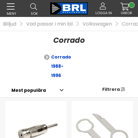
LOGGA IN
VAROR
MENY
SÖK
Billjud
Vad passar i min bil
Volkswagen
Corra
Corrado
Corrado
1988-
1996
Filtrera