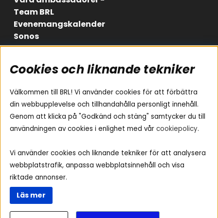
Team BRL
Evenemangskalender
Sonos
Cookies och liknande tekniker
Områden
Följ oss
Instagram
Billjud
Välkommen till BRL! Vi använder cookies för att förbättra
Hemmaljud
Facebook
din webbupplevelse och tillhandahålla personligt innehåll.
Medarbetare
Genom att klicka på "Godkänd och stäng" samtycker du till
Youtube
Vad passar i min bil
användningen av cookies i enlighet med vår
cookiepolicy
.
Yamaha Musiccast
Tiktok
Ljud till A-traktorn
Vi använder cookies och liknande tekniker för att analysera
Ljud till båten
webbplatstrafik, anpassa webbplatsinnehåll och visa
Ljud till lastbil
riktade annonser.
Ljus till A-traktorn
Läs mer
Visselblåsning