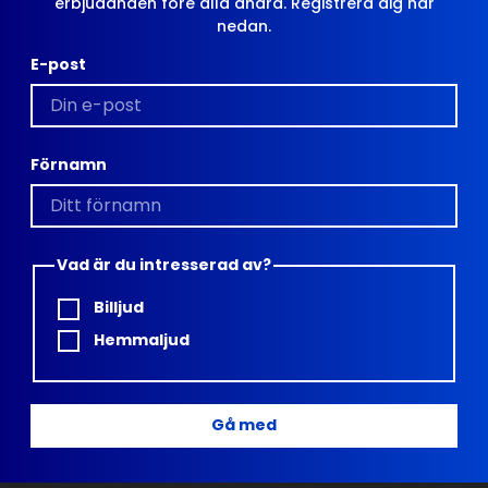
erbjudanden före alla andra. Registrera dig här
nedan.
E-post
Förnamn
Vad är du intresserad av?
Billjud
Hemmaljud
Gå med