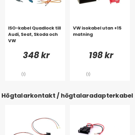
ISO-kabel Quadlock till
VW isokabel utan +15
Audi, Seat, Skoda och
matning
VW
348 kr
198 kr
(1)
(1)
Högtalarkontakt / högtalaradapterkabel