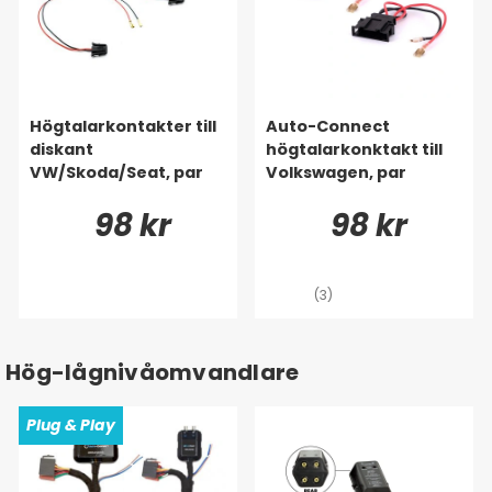
Högtalarkontakter till
Auto-Connect
diskant
högtalarkonktakt till
VW/Skoda/Seat, par
Volkswagen, par
98 kr
98 kr
(3)
Hög-lågnivåomvandlare
Plug & Play