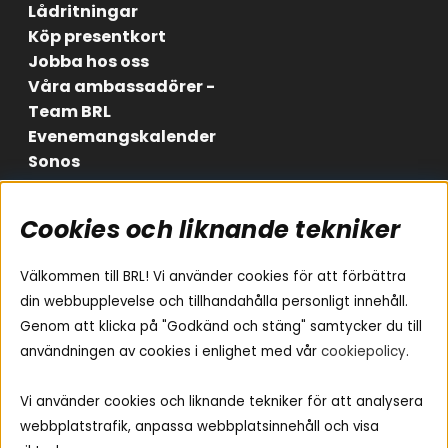
Lådritningar
Köp presentkort
Jobba hos oss
Våra ambassadörer -
Team BRL
Evenemangskalender
Sonos
Cookies och liknande tekniker
Områden
Följ oss
Instagram
Billjud
Välkommen till BRL! Vi använder cookies för att förbättra
Hemmaljud
Facebook
din webbupplevelse och tillhandahålla personligt innehåll.
Medarbetare
Genom att klicka på "Godkänd och stäng" samtycker du till
Youtube
Vad passar i min bil
användningen av cookies i enlighet med vår
cookiepolicy
.
Yamaha Musiccast
Tiktok
Ljud till A-traktorn
Vi använder cookies och liknande tekniker för att analysera
Ljud till båten
webbplatstrafik, anpassa webbplatsinnehåll och visa
Ljud till lastbil