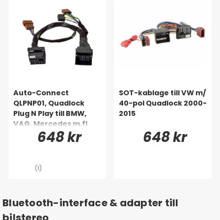
Auto-Connect
SOT-kablage till VW m/
QLPNP01, Quadlock
40-pol Quadlock 2000-
Plug N Play till BMW,
2015
VAG, Mercedes m.fl
648 kr
648 kr
(1)
Bluetooth-interface & adapter till
bilstereo