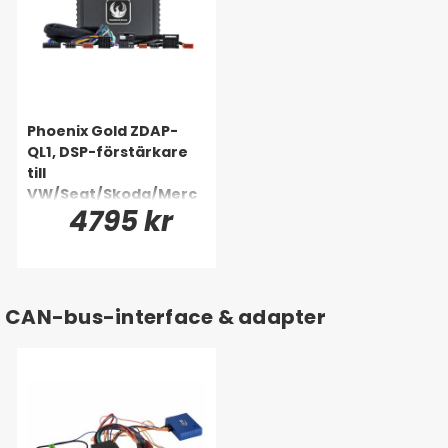
Phoenix Gold ZDAP-
QL1, DSP-förstärkare
till
VW/Seat/Skoda/Merc
4795 kr
edes m.fl. 1998-2020
CAN-bus-interface & adapter