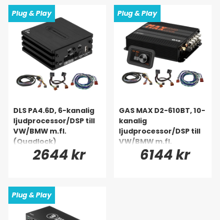
Plug & Play
Plug & Play
DLS PA4.6D, 6-kanalig
GAS MAX D2-610BT, 10-
ljudprocessor/DSP till
kanalig
VW/BMW m.fl.
ljudprocessor/DSP till
(Quadlock)
VW/BMW m.fl.
2644 kr
6144 kr
(Quadlock)
Plug & Play