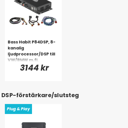
Bass Habit P84DSP, 8-
kanalig
ljudprocessor/DSP till
VW/BMW m.fl.
3144 kr
(Quadlock)
DSP-förstärkare/slutsteg
Plug & Play