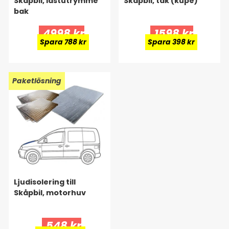
Skåpbil, lastutrymme
Skåpbil, tak (kupé)
bak
4998 kr
1598 kr
Spara 788 kr
Spara 398 kr
Paketlösning
Ljudisolering till
Skåpbil, motorhuv
548 kr