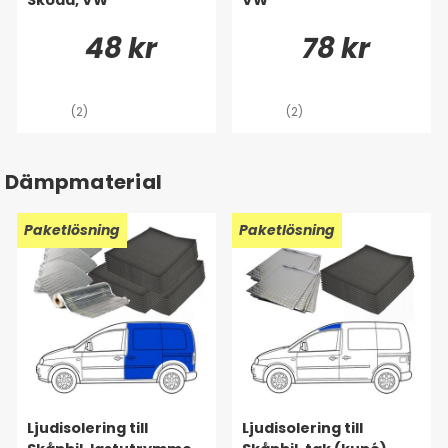
48 kr
78 kr
(2)
(2)
Dämpmaterial
Paketlösning
Paketlösning
Ljudisolering till
Ljudisolering till