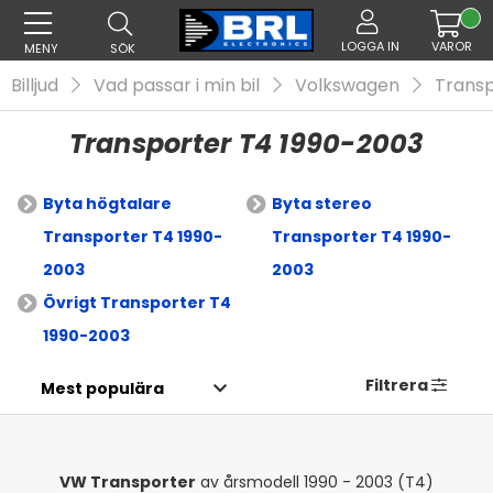
LOGGA IN
VAROR
MENY
SÖK
Billjud
Vad passar i min bil
Volkswagen
Transp
Transporter T4 1990-2003
Byta högtalare
Byta stereo
Transporter T4 1990-
Transporter T4 1990-
2003
2003
Övrigt Transporter T4
1990-2003
Filtrera
VW Transporter
av årsmodell 1990 - 2003 (T4)