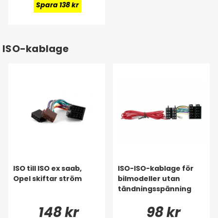
Spara 138 kr
ISO-kablage
ISO till ISO ex saab,
ISO-ISO-kablage för
Opel skiftar ström
bilmodeller utan
tändningsspänning
148 kr
98 kr