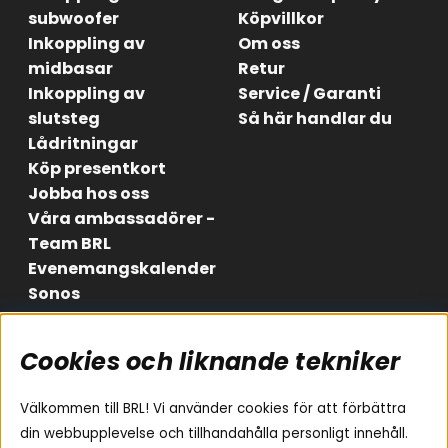
subwoofer
Köpvillkor
Inkoppling av
Om oss
midbasar
Retur
Inkoppling av
Service / Garanti
slutsteg
Så här handlar du
Lådritningar
Köp presentkort
Jobba hos oss
Våra ambassadörer -
Team BRL
Evenemangskalender
Sonos
Cookies och liknande tekniker
Områden
Följ oss
Instagram
Billjud
Välkommen till BRL! Vi använder cookies för att förbättra
Hemmaljud
Facebook
din webbupplevelse och tillhandahålla personligt innehåll.