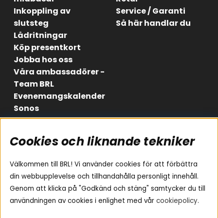
Inkoppling av
Service / Garanti
slutsteg
Så här handlar du
Lådritningar
Köp presentkort
Jobba hos oss
Våra ambassadörer -
Team BRL
Evenemangskalender
Sonos
Cookies och liknande tekniker
Områden
Följ oss
Instagram
Billjud
Välkommen till BRL! Vi använder cookies för att förbättra
Hemmaljud
Facebook
din webbupplevelse och tillhandahålla personligt innehåll.
Medarbetare
Genom att klicka på "Godkänd och stäng" samtycker du till
Youtube
Vad passar i min bil
användningen av cookies i enlighet med vår
cookiepolicy
.
Yamaha Musiccast
Tiktok