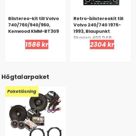
Bilstereo-kit till Volvo
Retro-bilstereokit till
740/760/940/960,
Volvo 240/740 1975-
Kenwood KMM-BT309
1993, Blaupunkt
Skagen 400 DAB
1586 kr
2304 kr
Högtalarpaket
Paketlösning