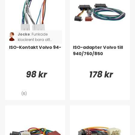
Jocke
:
Funkade
klockrent bara att
koppla ihop
ISO-Kontakt Volvo 94-
ISO-adapter Volvo till
940/760/850
98 kr
178 kr
(6)