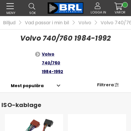
LOGGA IN
VAROR
MENY
SÖK
Billjud
Vad passar i min bil
Volvo
Volvo 740/7
Volvo 740/760 1984-1992
Volvo
740/760
1984-1992
Filtrera
ISO-kablage