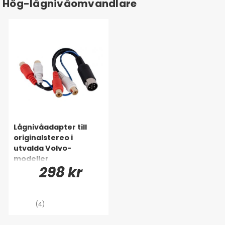
Hög-lågnivåomvandlare
Lågnivåadapter till
originalstereo i
utvalda Volvo-
modeller
298 kr
(4)