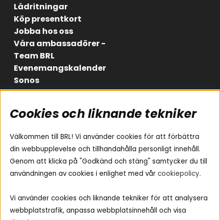
Lådritningar
Köp presentkort
Jobba hos oss
Våra ambassadörer -
Team BRL
Evenemangskalender
Sonos
Cookies och liknande tekniker
Områden
Följ oss
Instagram
Billjud
Välkommen till BRL! Vi använder cookies för att förbättra
Hemmaljud
Facebook
din webbupplevelse och tillhandahålla personligt innehåll.
Medarbetare
Genom att klicka på "Godkänd och stäng" samtycker du till
Youtube
Vad passar i min bil
användningen av cookies i enlighet med vår
cookiepolicy
.
Yamaha Musiccast
Tiktok
Ljud till A-traktorn
Vi använder cookies och liknande tekniker för att analysera
Ljud till båten
webbplatstrafik, anpassa webbplatsinnehåll och visa
Ljud till lastbil