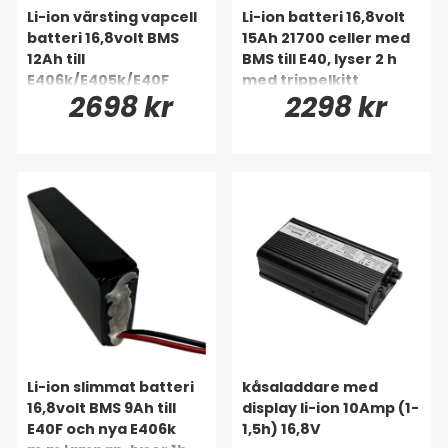
Li-ion värsting vapcell
Li-ion batteri 16,8volt
batteri 16,8volt BMS
15Ah 21700 celler med
12Ah till
BMS till E40, lyser 2 h
E406k/E405k/E40F
med trippelkitt
2698 kr
2298 kr
lyser 1h 50min till
trippelkittet
Li-ion slimmat batteri
kåsaladdare med
16,8volt BMS 9Ah till
display li-ion 10Amp (1-
E40F och nya E406k
1,5h) 16,8V