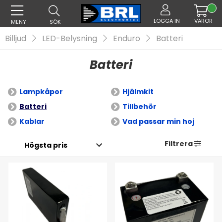
LOGGA IN
VAROR
MENY
SÖK
Billjud
LED-Belysning
Enduro
Batteri
Batteri
Lampkåpor
Hjälmkit
Batteri
Tillbehör
Kablar
Vad passar min hoj
Filtrera