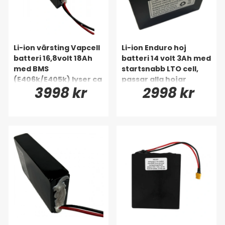
Li-ion värsting Vapcell
Li-ion Enduro hoj
batteri 16,8volt 18Ah
batteri 14 volt 3Ah med
med BMS
startsnabb LTO cell,
(E406k/E405k) lyser ca
passar alla hojar
3998 kr
2998 kr
3h till trippelkitt