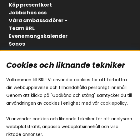
Köp presentkort
Jobba hos oss
Våra ambassadörer -
Team BRL
Evenemangskalender
Sonos
Cookies och liknande tekniker
Områden
Följ oss
Instagram
Billjud
Välkommen till BRL! Vi använder cookies för att förbättra
Hemmaljud
Facebook
din webbupplevelse och tillhandahålla personligt innehåll.
Medarbetare
Genom att klicka på "Godkänd och stäng" samtycker du till
Youtube
Vad passar i min bil
användningen av cookies i enlighet med vår
cookiepolicy
.
Yamaha Musiccast
Tiktok
Ljud till A-traktorn
Vi använder cookies och liknande tekniker för att analysera
Ljud till båten
webbplatstrafik, anpassa webbplatsinnehåll och visa
Ljud till lastbil
riktade annonser.
Ljus till A-traktorn