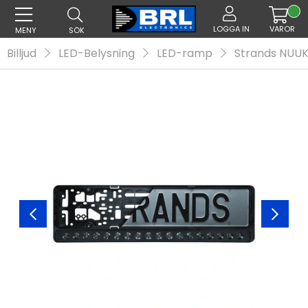
LOGGA IN
VAROR
MENY
SÖK
Billjud
LED-Belysning
LED-ramp
Strands NUUK 