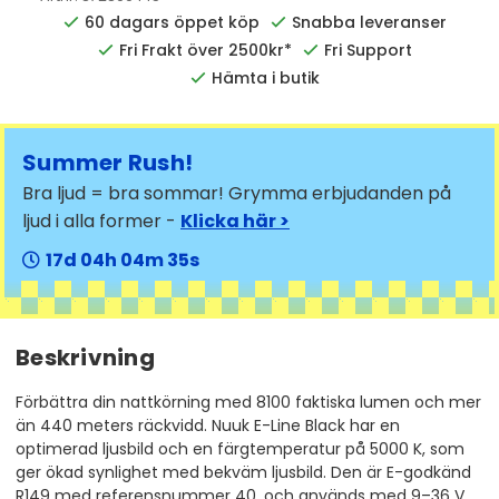
60 dagars öppet köp
Snabba leveranser
Fri Frakt över 2500kr*
Fri Support
Hämta i butik
Summer Rush!
Bra ljud = bra sommar! Grymma erbjudanden på
ljud i alla former -
Klicka här >
17
04
04
35
Beskrivning
Förbättra din nattkörning med 8100 faktiska lumen och mer
än 440 meters räckvidd. Nuuk E-Line Black har en
optimerad ljusbild och en färgtemperatur på 5000 K, som
ger ökad synlighet med bekväm ljusbild. Den är E-godkänd
R149 med referensnummer 40, och används med 9–36 V.