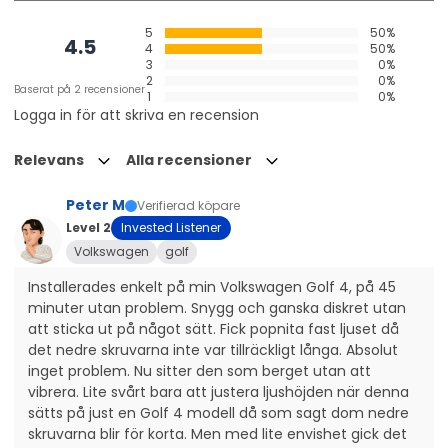
5
50%
4.5
4
50%
3
0%
Design För Alla Förare
2
0%
Baserat på 2 recensioner
1
0%
Som återförsäljare kan du känna dig säker på att
Logga in för att skriva en recension
Nuuk E-Line Black är en kostnadseffektiv lösning som
ger nöjda kunder under lång tid framöver. Den
Relevans
Alla recensioner
passar alla förare tack vare sin slimmade och
diskreta design, användarvänlighet, låga
Peter M
Verifierad köpare
strömförbrukning och enkla installation.
Level 2
Invested Listener
Vardagsförare, entusiaster, elbilsägare och förare
Volkswagen
golf
med leasingavtal – Nuuk E-Line kan ge alla en bättre
Installerades enkelt på min Volkswagen Golf 4, på 45 
körupplevelse. Ljusstyrkan och räckvidden förbättrar
minuter utan problem. Snygg och ganska diskret utan 
sikten och reaktionstiden, samtidigt som den ökar
att sticka ut på något sätt. Fick popnita fast ljuset då 
det nedre skruvarna inte var tillräckligt långa. Absolut 
säkerhet och komfort. Nuuk E-Line är E-godkänd
inget problem. Nu sitter den som berget utan att 
R149 med referensnummer 40 och täcks av Strands
vibrera. Lite svårt bara att justera ljushöjden när denna 
3-åriga funktionsgaranti. De hållbara materialen och
sätts på just en Golf 4 modell då som sagt dom nedre 
IP-klass IP68/69K garanterar både en långlivad
skruvarna blir för korta. Men med lite envishet gick det 