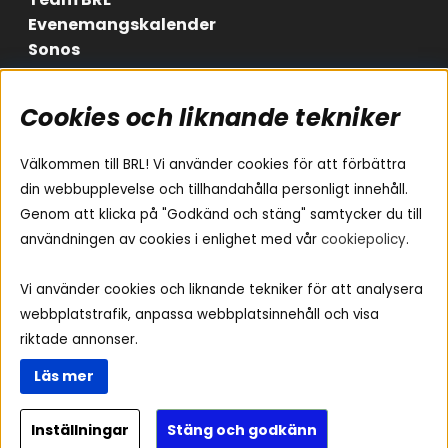
Evenemangskalender
Sonos
Cookies och liknande tekniker
Områden
Följ oss
Instagram
Billjud
Välkommen till BRL! Vi använder cookies för att förbättra
Hemmaljud
Facebook
din webbupplevelse och tillhandahålla personligt innehåll.
Medarbetare
Genom att klicka på "Godkänd och stäng" samtycker du till
Youtube
Vad passar i min bil
användningen av cookies i enlighet med vår
cookiepolicy
.
Yamaha Musiccast
Tiktok
Ljud till A-traktorn
Vi använder cookies och liknande tekniker för att analysera
Ljud till båten
webbplatstrafik, anpassa webbplatsinnehåll och visa
Ljud till lastbil
riktade annonser.
Ljus till A-traktorn
Läs mer
Visselblåsning
Inställningar
Stäng och godkänn
Copyright © 2026 - BRL Electronics