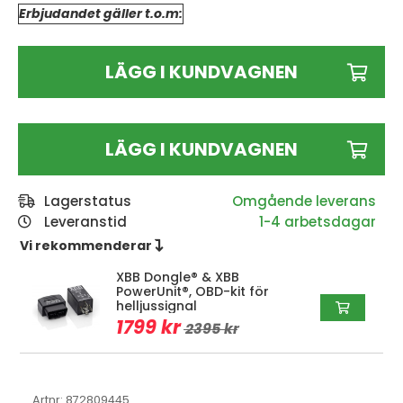
Erbjudandet gäller t.o.m:
LÄGG I KUNDVAGNEN
LÄGG I KUNDVAGNEN
Lagerstatus
Leveranstid
1-4 arbetsdagar
Vi rekommenderar 
XBB Dongle® & XBB
PowerUnit®, OBD-kit för
helljussignal
1799 kr
2395 kr
Artnr:
872809445