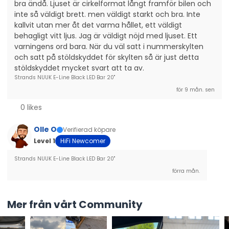
produkt och kundnöjdhet.
bra ändå. Ljuset är cirkelformat långt framför bilen och 
inte så väldigt brett. men väldigt starkt och bra. Inte 
kallvit utan mer åt det varma hållet, ett väldigt 
behagligt vitt ljus. Jag är väldigt nöjd med ljuset. Ett 
varningens ord bara. När du väl satt i nummerskylten 
och satt på stöldskyddet för skylten så är just detta 
stöldskyddet mycket svart att ta av.
Strands NUUK E-Line Black LED Bar 20"
för 9 mån. sen
0 likes
Olle O
Verifierad köpare
Level 1
HiFi Newcomer
Strands NUUK E-Line Black LED Bar 20"
förra mån.
Mer från vårt Community