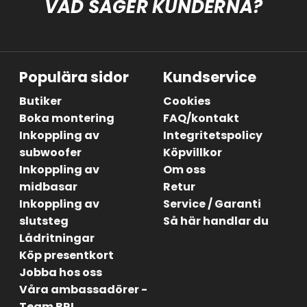
VAD SÄGER KUNDERNA?
Populära sidor
Kundservice
Butiker
Cookies
Boka montering
FAQ/kontakt
Inkoppling av
Integritetspolicy
subwoofer
Köpvillkor
Inkoppling av
Om oss
midbasar
Retur
Inkoppling av
Service / Garanti
slutsteg
Så här handlar du
Lådritningar
Köp presentkort
Jobba hos oss
Våra ambassadörer -
Team BRL