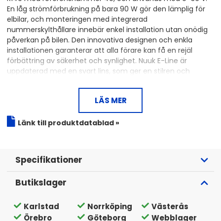
En låg strömförbrukning på bara 90 W gör den lämplig för
elbilar, och monteringen med integrerad
nummerskylthållare innebär enkel installation utan onödig
påverkan på bilen. Den innovativa designen och enkla
installationen garanterar att alla förare kan få en rejäl
förbättring av säkerhet och synlighet. Nuuk E-Line är
uppdaterad med en svart lins, som ger en stilren och
diskret stil.
LÄS MER
Förbättrad Reaktionstid Och Säkerhet
Hur ser den perfekta nattkörningen ut för dig? Var
Länk till produktdatablad »
vägen än leder, vet vi att ett extraljus av hög kvalitet
både höjer körupplevelsen och förbättrar din
reaktionstid. Nuuk E-Line Black har en räckvidd på
Specifikationer
mer än 440 meter, och förbättrar sikten både
framåt och åt sidorna. 8100 faktiska lumen,
Butikslager
optimerad ljusbild och varm färgtemperatur gör
ljusbilden bekväm och klar. Den har en lätt böjd form
Karlstad
Norrköping
Västerås
som följer bilens form, och en svart lins som ger ett
Örebro
Göteborg
Webblager