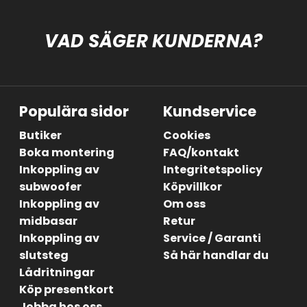
VAD SÄGER KUNDERNA?
Populära sidor
Kundservice
Butiker
Cookies
Boka montering
FAQ/kontakt
Inkoppling av
Integritetspolicy
subwoofer
Köpvillkor
Inkoppling av
Om oss
midbasar
Retur
Inkoppling av
Service / Garanti
slutsteg
Så här handlar du
Lådritningar
Köp presentkort
Jobba hos oss