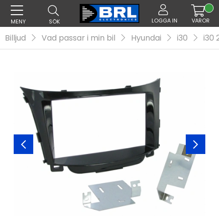
LOGGA IN
VAROR
MENY
SÖK
Billjud
Vad passar i min bil
Hyundai
i30
i30 