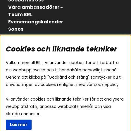
Våra ambassadörer -
Team BRL
Evenemangskalender
Sonos
Cookies och liknande tekniker
Områden
Följ oss
Instagram
Billjud
Välkommen till BRL! Vi använder cookies för att förbättra
Hemmaljud
Facebook
din webbupplevelse och tillhandahålla personligt innehåll.
Medarbetare
Genom att klicka på "Godkänd och stäng" samtycker du till
Youtube
Vad passar i min bil
användningen av cookies i enlighet med vår
cookiepolicy
.
Yamaha Musiccast
Tiktok
Ljud till A-traktorn
Vi använder cookies och liknande tekniker för att analysera
Ljud till båten
webbplatstrafik, anpassa webbplatsinnehåll och visa
Ljud till lastbil
riktade annonser.
Ljus till A-traktorn
Läs mer
Visselblåsning