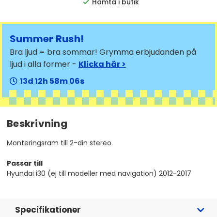
Hämta i butik
Summer Rush!
Bra ljud = bra sommar! Grymma erbjudanden på
ljud i alla former -
Klicka här >
13
12
58
06
Beskrivning
Monteringsram till 2-din stereo.
Passar till
Hyundai i30 (ej till modeller med navigation) 2012-2017
Specifikationer