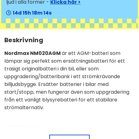
ljud i alla former -
Klicka här >
14
15
18
13
Beskrivning
Nordmax NM020AGM
är ett AGM-batteri som
lämpar sig perfekt som ersättningsbatteri för ett
trasigt originalbatteri i din bil, eller som
uppgradering/batteribank i ett strömkrävande
billjudsbygge. Ersätter batterier i bilar med
start/stopp, men fungerar även som uppgradering
från ett vanligt blysyrebatteri för ett stabilare
strömalternativ.
12V AGM-batteri
105Ah kapacitet