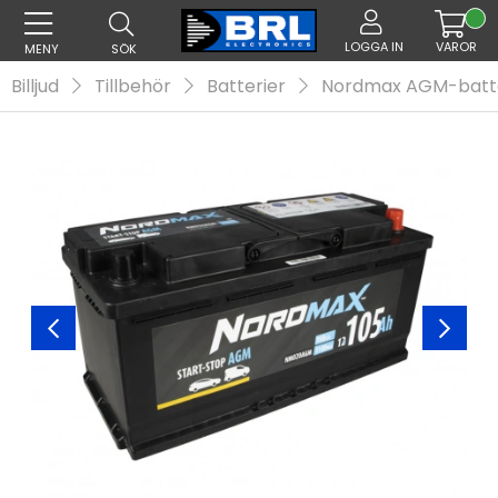
LOGGA IN
VAROR
MENY
SÖK
Billjud
Tillbehör
Batterier
Nordmax AGM-batter