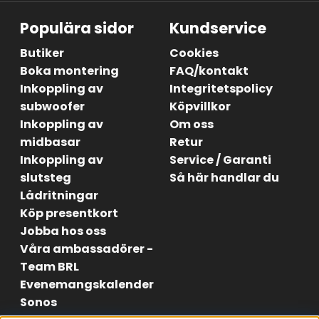
Populära sidor
Kundservice
Butiker
Cookies
Boka montering
FAQ/kontakt
Inkoppling av
Integritetspolicy
subwoofer
Köpvillkor
Inkoppling av
Om oss
midbasar
Retur
Inkoppling av
Service / Garanti
slutsteg
Så här handlar du
Lådritningar
Köp presentkort
Jobba hos oss
Våra ambassadörer -
Team BRL
Evenemangskalender
Sonos