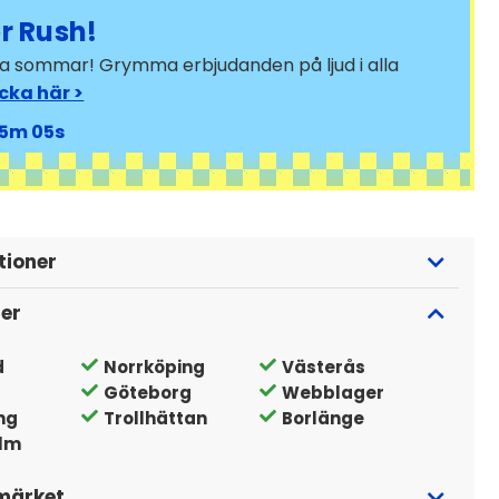
 Rush!
bra sommar! Grymma erbjudanden på ljud i alla
icka här >
5
03
tioner
ger
d
Norrköping
Västerås
Göteborg
Webblager
ng
Trollhättan
Borlänge
lm
märket