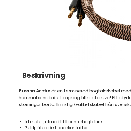
Beskrivning
Proson Arctic
är en terminerad högtalarkabel me
hemmabions kabeldragning till nästa nivå! Ett skyd
störningar borta. En riktig kvalitetskabel från svensk
1x1 meter, utmärkt till centerhögtalare
Guldpläterade banankontakter