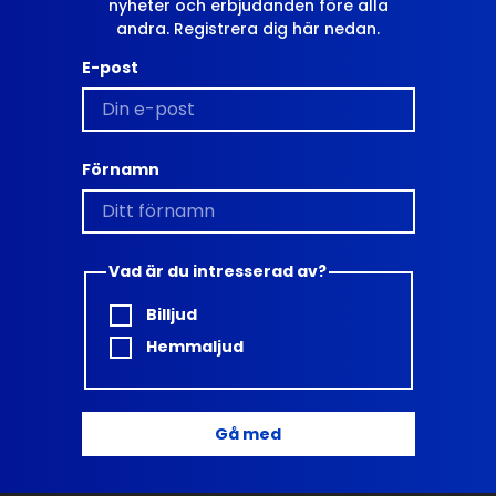
nyheter och erbjudanden före alla
andra. Registrera dig här nedan.
E-post
Förnamn
Vad är du intresserad av?
Billjud
Hemmaljud
Gå med