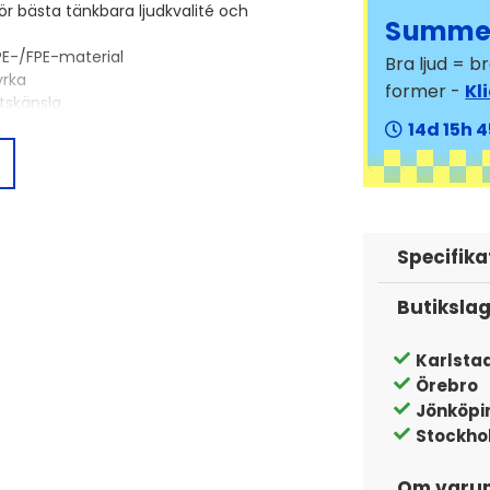
för bästa tänkbara ljudkvalité och
Summer
PE-/FPE-material
Bra ljud = 
yrka
former -
Kl
étskänsla
14
15
4
a kvalité till ett plånboksvänligt pris.
e inte är så konstigt, med tanke på
oson har det länge, oavsett om det
Specifika
 handlat om slagkraftighet - sett till
Butiksla
at kablarna i Arctic-serien. Med
Karlsta
öjligheter för ljudet att färdas fritt
Örebro
 vara orört och få ta sin plats.
Jönköpi
Stockho
Om varu