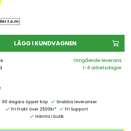
ler t.o.m:
LÄGG I KUNDVAGNEN
us
d
1-4 arbetsdagar
M
60 dagars öppet köp
Snabba leveranser
Fri Frakt över 2500kr*
Fri Support
Hämta i butik