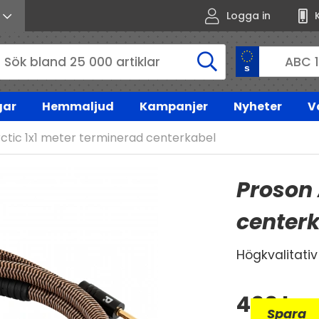
Logga in
gar
Hemmaljud
Kampanjer
Nyheter
V
ctic 1x1 meter terminerad centerkabel
Proson 
center
Högkvalitati
499
kr
Spara