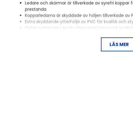
Ledare och skärmar är tillverkade av syrefri koppar 
prestanda
Kopparledarna är skyddade av höljen tillverkade av 
Extra skyddande ytterhölje av PVC för kvalité och st
Flätat nylonhölje i Arctic-färg med fantastisk kvalit
LÄS MER
Legendariska Proson är tillbaka!
Proson tillverkar kablar och tillbehör av högsta möjlig
Att det är högkvalitetsprodukter vi pratar om kansk
företagets långa och imponerande historia. För Pr
handlat om en hemmabioreceiver eller högtalarkabel,
både ljud och pris.
Robusthet och kraft har varit två ledord när de skap
inspiration av den nordiska naturen har det skapats m
och nå fram utan påverkan. Visionen är att ljudet ska