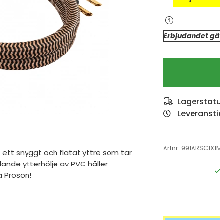
Erbjudandet gäl
Lagerstat
Leveransti
Artnr:
991ARSC1X1
d ett
snyggt och flätat yttre som tar
dande ytterhölje av PVC håller
a Proson!