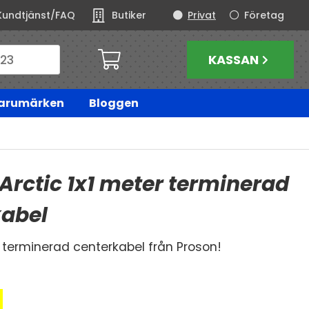
Kundtjänst/FAQ
Butiker
Privat
Företag
KASSAN
arumärken
Bloggen
Arctic 1x1 meter terminerad
kabel
v terminerad centerkabel från Proson!