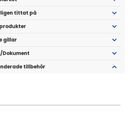
ligen tittat på
 produkter
 gillar
r/Dokument
derade tillbehör