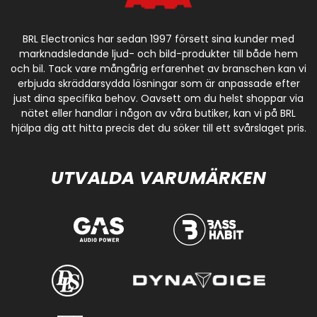
Toyota Camry XV20 (XV20) 10/1996 - 04/2000
Toyota Camry XV20 (XV20) 04/2000 - 11/2001
BRL Electronics har sedan 1997 försett sina kunder med
Toyota Camry XV30 (XV30) 11/2001 - 07/2004
marknadsledande ljud- och bild-produkter till både hem
Toyota Camry 2004 - 2011
och bil. Tack vare mångårig erfarenhet av branschen kan vi
Toyota Carina (T17) 03/1988 - 04/1992
erbjuda skräddarsydda lösningar som är anpassade efter
just dina specifika behov. Oavsett om du helst shoppar via
Toyota Carina (T19) 04/1992 - 02/1996
nätet eller handlar i någon av våra butiker, kan vi på BRL
Toyota Carina (T19) 02/1996 - 01/1998
hjälpa dig att hitta precis det du söker till ett svårslaget pris.
Toyota Celica (T16) 11/1985 - 03/1990
Toyota Celica (T18) 03/1990 - 06/1994
Toyota Celica (T20) 03/1994 - 09/1999
UTVALDA VARUMÄRKEN
Toyota Celica (T23) 10/1999 - 01/2006
Toyota Coaster 1993 -
Toyota Corolla E9 (E90) 09/1987 - 07/1992
Toyota Corolla E10 (E100) 07/1995 - 07/1997
Toyota Corolla E11 (E110) 07/1997 - 03/2000
Toyota Corolla E11 (E110) 02/2000 - 01/2002
Toyota Corolla E12 (E120) 01/2002 - 07/2004
Toyota Corolla E12 (E120) 07/2004 - 02/2007