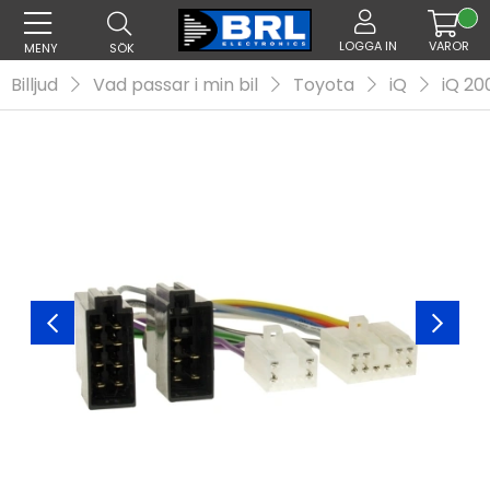
LOGGA IN
VAROR
MENY
SÖK
Billjud
Vad passar i min bil
Toyota
iQ
iQ 20