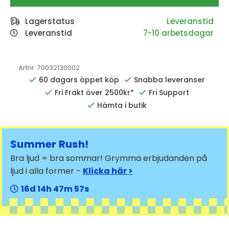
Lagerstatus
Leveranstid
7-10 arbetsdagar
Artnr:
70032130002
60 dagars öppet köp
Snabba leveranser
Fri Frakt över 2500kr*
Fri Support
Hämta i butik
Summer Rush!
Bra ljud = bra sommar! Grymma erbjudanden på
ljud i alla former -
Klicka här >
16
14
47
57