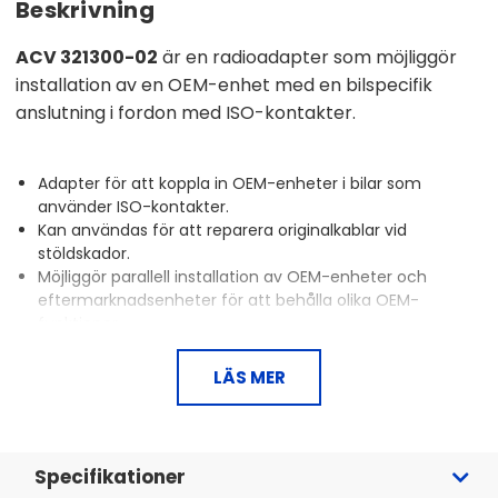
Beskrivning
ACV 321300-02
är en radioadapter som möjliggör
installation av en OEM-enhet med en bilspecifik
anslutning i fordon med ISO-kontakter.
Adapter för att koppla in OEM-enheter i bilar som
använder ISO-kontakter.
Kan användas för att reparera originalkablar vid
stöldskador.
Möjliggör parallell installation av OEM-enheter och
eftermarknadsenheter för att behålla olika OEM-
funktioner.
Inkluderar specifika kontakter för Toyota, vilket gör
installationen enklare.
LÄS MER
Support finns tillgänglig för installation och funktioner.
Denna adapter är en praktisk lösning för att koppla
Specifikationer
in OEM-huvudenheter och säkerställa att alla