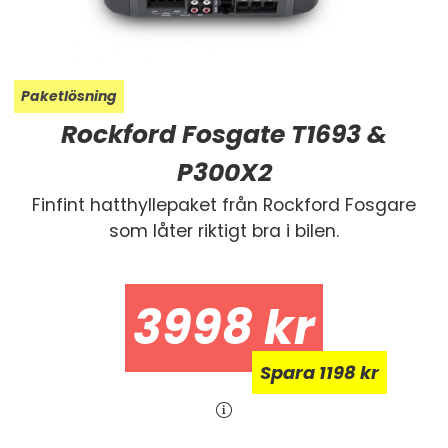
Paketlösning
Rockford Fosgate T1693 &
P300X2
Finfint hatthyllepaket från Rockford Fosgare
som l
åter riktigt bra i bilen.
3998
kr
Spara
Spara
1198 kr