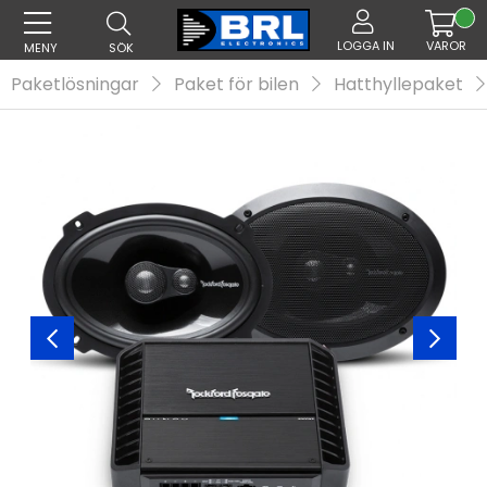
LOGGA IN
VAROR
MENY
SÖK
Paketlösningar
Paket för bilen
Hatthyllepaket