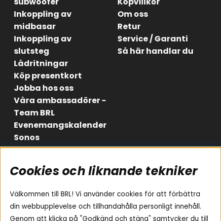
subwoofer
Köpvillkor
Inkoppling av
Om oss
midbasar
Retur
Inkoppling av
Service / Garanti
slutsteg
Så här handlar du
Lådritningar
Köp presentkort
Jobba hos oss
Våra ambassadörer -
Team BRL
Evenemangskalender
Sonos
Cookies och liknande tekniker
Områden
Följ oss
Instagram
Billjud
Välkommen till BRL! Vi använder cookies för att förbättra
Hemmaljud
Facebook
din webbupplevelse och tillhandahålla personligt innehåll.
Medarbetare
Genom att klicka på "Godkänd och stäng" samtycker du till