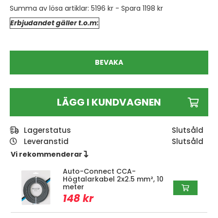
Summa av lösa artiklar:
5196 kr
- Spara
1198 kr
Erbjudandet gäller t.o.m:
BEVAKA
LÄGG I KUNDVAGNEN
Lagerstatus
Leveranstid
Slutsåld
Vi rekommenderar 
Auto-Connect CCA-
Högtalarkabel 2x2.5 mm², 10
meter
148 kr