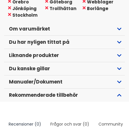
Örebro
Göteborg
Webblager
avspeglar sig i bland annat materialval, design och
Jönköping
Trollhättan
Borlänge
utformning, och inte minst ljudet. Vill du ha tungt gung i
Stockholm
bilen och kunna spela riktigt ordentligt bör dessa finnas
med på inköpslistan.
Om varumärket
Vill man få ut maximal effekt från högtalarna så
Du har nyligen tittat på
rekommenderar vi det här paketet tillsammans med ett
ännu kraftigare slutsteg! För ett paket med kraftigare
Liknande produkter
slutsteg
:
Klicka här!
Du kanske gillar
Manualer/Dokument
Rekommenderade tillbehör
Recensioner (0)
Frågor och svar (0)
Community