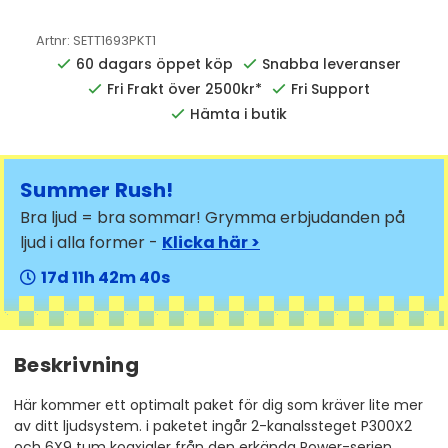
Artnr:
SETT1693PKT1
60 dagars öppet köp
Snabba leveranser
Fri Frakt över 2500kr*
Fri Support
Hämta i butik
Summer Rush!
Bra ljud = bra sommar! Grymma erbjudanden på
ljud i alla former -
Klicka här >
17
11
42
39
Beskrivning
Här kommer ett optimalt paket för dig som kräver lite mer
av ditt ljudsystem. i paketet ingår 2-kanalssteget P300X2
och 6X9 tum koaxialer från den erkända Power-serien.