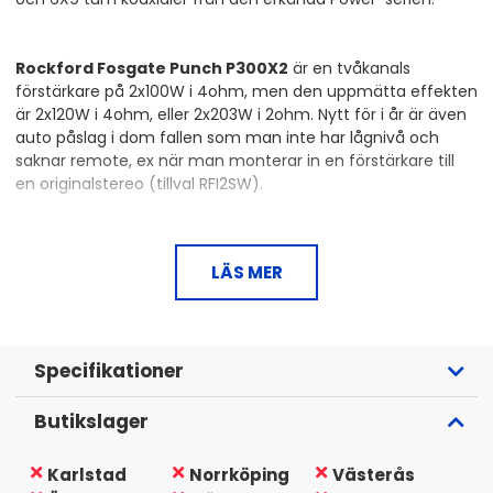
Rockford Fosgate Punch P300X2
är en tvåkanals
förstärkare på 2x100W i 4ohm, men den uppmätta effekten
är 2x120W i 4ohm, eller 2x203W i 2ohm. Nytt för i år är även
auto påslag i dom fallen som man inte har lågnivå och
saknar remote, ex när man monterar in en förstärkare till
en originalstereo (tillval RFI2SW).
Nytt är även en enkel setup som kallas C.L.E.A.N då ligger det
med en CD med testspår, sedan så är det bara att gaina
LÄS MER
efter dioderna på förstärkaren, då visar dioderna när man
har nått maximal ren signal från sin bilstereo, och då får
man ut maximal ren effekt ur sin förstärkare, och riskerar
inte att elda upp sina högtalare/basar. CLEAN fungerar på
samma sätt som SMD-mätaren.
Specifikationer
Butikslager
Rockford Fosgate T1693
är en
välljudande och kraftfull
6x9" högtalare ur det vassare segmentet. Power-serien
Karlstad
Norrköping
Västerås
som högtalaren tillhör är en av Rockfords bästa. Det