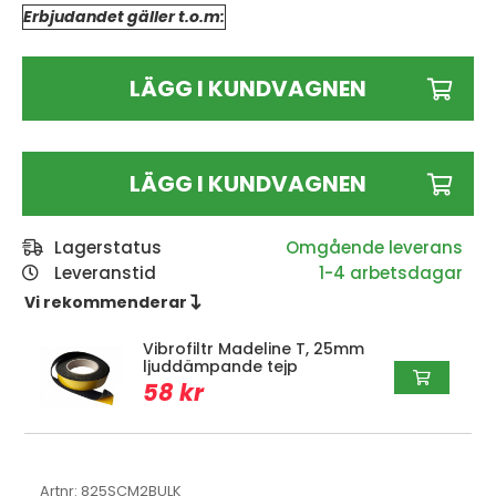
Erbjudandet gäller t.o.m:
LÄGG I KUNDVAGNEN
LÄGG I KUNDVAGNEN
Lagerstatus
Leveranstid
1-4 arbetsdagar
Vi rekommenderar 
Vibrofiltr Madeline T, 25mm
ljuddämpande tejp
58 kr
Artnr:
825SCM2BULK