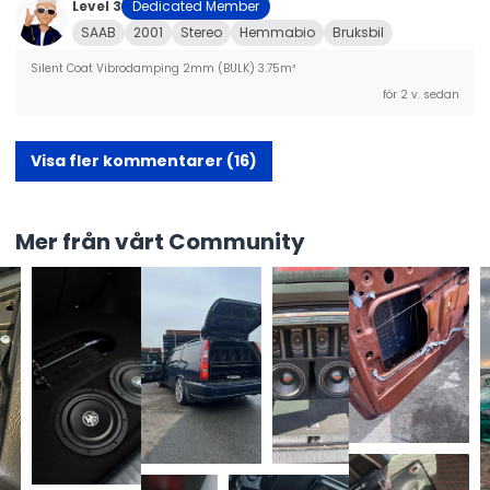
Level 3
Dedicated Member
SAAB
2001
Stereo
Hemmabio
Bruksbil
Silent Coat Vibrodamping 2mm (BULK) 3.75m²
för 2 v. sedan
Visa fler kommentarer (16)
Mer från vårt Community