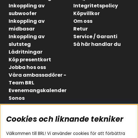
Inkoppling av
Integritetspolicy
subwoofer
Köpvillkor
Inkoppling av
Om oss
midbasar
Retur
Inkoppling av
Service / Garanti
slutsteg
Så här handlar du
Lådritningar
Köp presentkort
Jobba hos oss
Våra ambassadörer -
Team BRL
Evenemangskalender
Sonos
Cookies och liknande tekniker
Områden
Följ oss
Instagram
Billjud
Välkommen till BRL! Vi använder cookies för att förbättra