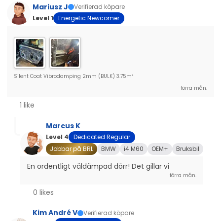
Mariusz J
Verifierad köpare
Level 1
Energetic Newcomer
Silent Coat Vibrodamping 2mm (BULK) 3.75m²
förra mån.
1 like
Marcus K
Level 4
Dedicated Regular
Jobbar på BRL
BMW
i4 M60
OEM+
Bruksbil
En ordentligt väldämpad dörr! Det gillar vi
förra mån.
0 likes
Kim André V
Verifierad köpare