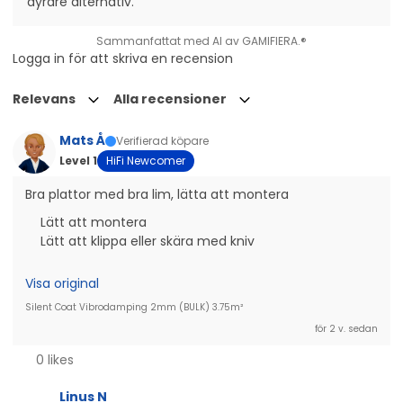
dyrare alternativ.
Sammanfattat med AI av GAMIFIERA.®
Logga in för att skriva en recension
Relevans
Alla recensioner
Mats Å
Verifierad köpare
Level 1
HiFi Newcomer
Bra plattor med bra lim, lätta att montera
Lätt att montera
Lätt att klippa eller skära med kniv
Visa original
Silent Coat Vibrodamping 2mm (BULK) 3.75m²
för 2 v. sedan
0 likes
Linus N