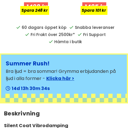
1498 kr
1495 kr
Spara 248 kr
Spara 101 kr
60 dagars öppet köp
Snabba leveranser
Fri Frakt över 2500kr*
Fri Support
Hämta i butik
Summer Rush!
Bra ljud = bra sommar! Grymma erbjudanden på
ljud i alla former -
Klicka här >
14
13
30
33
Beskrivning
Silent Coat Vibrodamping