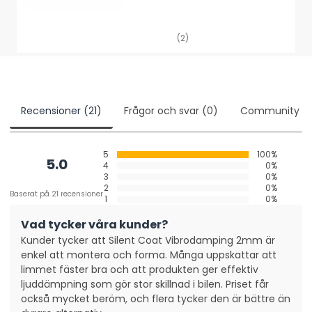
(2)
Recensioner (21)
Frågor och svar (0)
Community
5
100%
5.0
4
0%
3
0%
2
0%
Baserat på 21 recensioner
1
0%
Vad tycker våra kunder?
Kunder tycker att Silent Coat Vibrodamping 2mm är
enkel att montera och forma. Många uppskattar att
limmet fäster bra och att produkten ger effektiv
ljuddämpning som gör stor skillnad i bilen. Priset får
också mycket beröm, och flera tycker den är bättre än