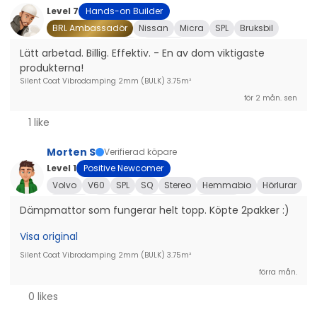
Level 7
Hands-on Builder
BRL Ambassadör
Nissan
Micra
SPL
Bruksbil
Projektbil
Showbil
Demobil
Lätt arbetad. Billig. Effektiv. - En av dom viktigaste 
produkterna!
Silent Coat Vibrodamping 2mm (BULK) 3.75m²
för 2 mån. sen
1 like
Morten S
Verifierad köpare
Level 1
Positive Newcomer
Volvo
V60
SPL
SQ
Stereo
Hemmabio
Hörlurar
Bruksbil
Showbil
Motorcykel
Projektbil
Dämpmattor som fungerar helt topp. Köpte 2pakker :)
Visa original
Silent Coat Vibrodamping 2mm (BULK) 3.75m²
förra mån.
0 likes