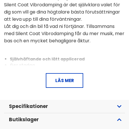
Silent Coat Vibrodamping är det självklara valet för
dig som vill ge dina högtalare bästa förutsättningar
att leva upp till dina förväntningar.
Låt dig och din bil få vad ni förtjänar. Tillsammans
med Silent Coat Vibrodamping får du mer musik, mer
bas och en mycket behagligare åktur.
Självhäftande och lätt applicerad
Ger stadga
Minskar vibrationer
2mm tjock
LÄS MER
Ett bulkpaket innehåller 3.75m²
Vibrodamping är ett högkvalitativt dämpmaterial eftersom
tekniken bygger på ett laminerat system bestående av
Specifikationer
aluminiumfolie och självhäftande polymer i ett kompakt
lager som jobbar för att reducera panelresonans samt
Butikslager
absorbera strukturellavibrationer och konvertera de till