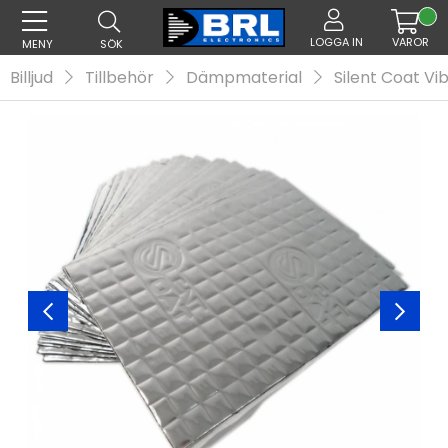
LOGGA IN
VAROR
MENY
SÖK
Billjud
Tillbehör
Dämpmaterial
Silent Coat V