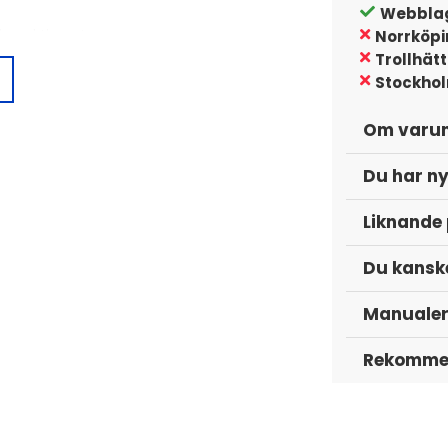
Webbla
ing aktiverat
Norrköp
Trollhät
ters laddning
Stockho
av dig hörlurarna
Om varu
yssna trådbundet
Du har ny
Liknande
Du kanske
Manuale
Rekommen