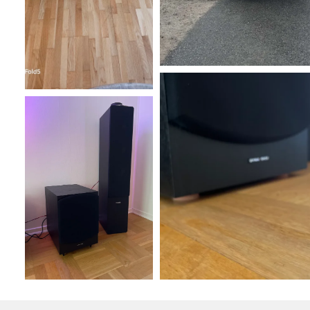
Brusreducering i världsklass
Sonos Ace har åtta mikrofoner för brusreducering och 
brusreduceringen hjälper till att isolera dig från omvär
musik. Dessutom har de ett transparent läge som låte
dig utan att ta av dig hörlurarna.