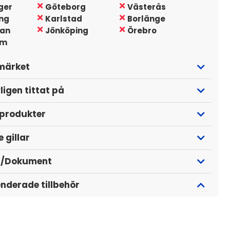
ger
Göteborg
Västerås
ing
Karlstad
Borlänge
tan
Jönköping
Örebro
lm
märket
ligen tittat på
 produkter
 gillar
r/Dokument
derade tillbehör