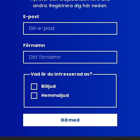
andra. Registrera dig här nedan.
E-post
 en kabelansluten USB-C-anslutning.
ndroid-enheter. Dessutom kan du ansluta
ooth, USB-C eller 3.5 mm. Du kan även
Förnamn
titta på en film på surfplattan till att
 kolla på TV? Du kan snabbt flytta TV-
a andra.
Vad är du intresserad av?
Billjud
Hemmaljud
Gå med