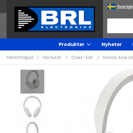
Sverige
Produkter
Nyheter
Hemmaljud
Hörlurar
Over-Ear
Sonos Ace br