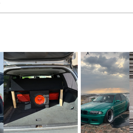
y
ynas in i minsta detalj. Ace är utrustad
a, vilket resulterat i en rik och
rar på marknaden som har fullt stöd för
d en tredimensionell ljudbild.
er och anpassar ljudet så du placeras i