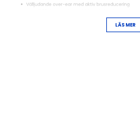
Välljudande over-ear med aktiv brusreducering
Upp till 30 timmars batteritid med aktiv brusreducer
Dolby Atmos och huvudspårning
Snabbladdning - tre timmars batteritid på tre minu
LÄS MER
Stöd för Sonos-appen med EQ-inställningar & mer
Användningsavkänning - musiken pausas när du tar 
USB-C- samt USB-C till 3.5 mm-kabel medföljer - l
Snygg transportväska medföljer