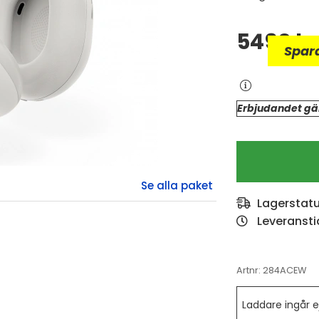
5490
kr
Spar
Erbjudandet gäl
Lagerstat
Leveransti
Artnr:
284ACEW
Laddare ingår e