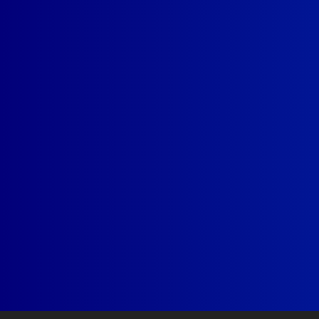
Förlora dig i musikupplevelsen
Sonos Ace stöder losslessljud över Bluetooth och med
Hörlurarna är fullt kompatibla med både Apple- och A
dem till en mängd olika enheter - antingen med Bluet
ansluta två enheter till Sonos Ace samtidigt. Gå från att 
besvara ett telefonsamtal utan minsta avbrott. Ska du
ljudet från Sonos Arc till Sonos Ace när du inte vill stör