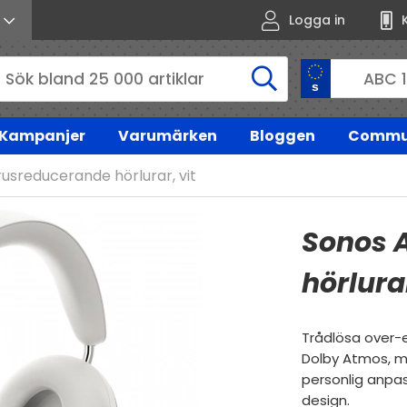
Logga in
Kampanjer
Varumärken
Bloggen
Commu
usreducerande hörlurar, vit
Sonos 
hörlurar
Trådlösa over-e
Dolby Atmos, me
personlig anpa
design.