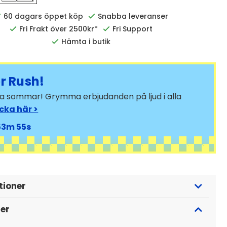
60 dagars öppet köp
Snabba leveranser
Fri Frakt över 2500kr*
Fri Support
Hämta i butik
 Rush!
bra sommar! Grymma erbjudanden på ljud i alla
icka här >
53
53
tioner
ger