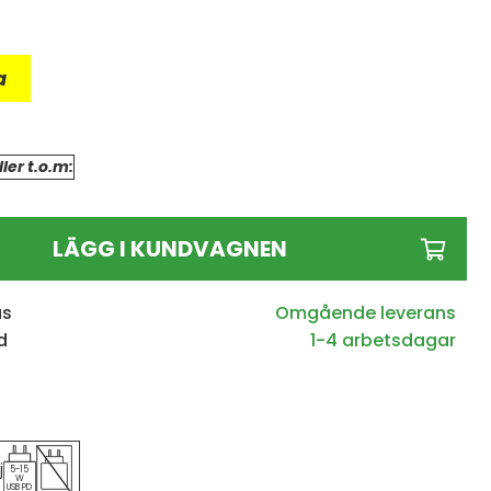
a
ler t.o.m:
LÄGG I KUNDVAGNEN
us
d
1-4 arbetsdagar
j
5-15
W
USB PD