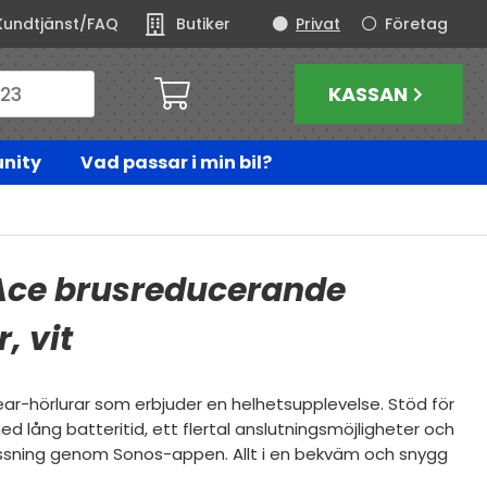
Kundtjänst/FAQ
Butiker
Privat
Företag
KASSAN
nity
Vad passar i min bil?
Ace brusreducerande
, vit
ar-hörlurar som erbjuder en helhetsupplevelse. Stöd för
d lång batteritid, ett flertal anslutningsmöjligheter och
ssning genom Sonos-appen. Allt i en bekväm och snygg