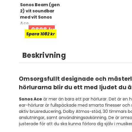
Sonos Beam (gen
2) vit soundbar
med vit Sonos
Ace,
9898 kr
underhållningspa
Spara 1082 kr
ket
Beskrivning
Omsorgsfullt designade och mästerli
hörlurarna blir du ett med ljudet du 
Sonos Ace
är mer än bara ett par hörlurar. Det är en 
ear-hörlurar är fullspäckade med smarta finesser och rea
aktiv brusreducering, Dolby Atmos-stöd, 30 timmars ba
anslutningar, samt användningsavkänning. De är omsor
justerade för att du ska kunna förlora dig själv i musike