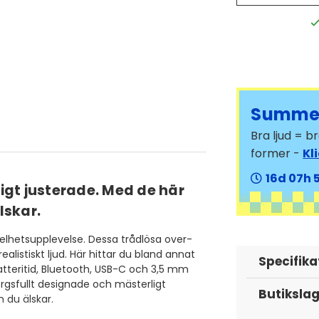
Summer
Bra ljud = 
former -
Kl
16
07
gt justerade. Med de här
älskar.
helhetsupplevelse. Dessa trådlösa over-
listiskt ljud. Här hittar du bland annat
Specifika
tteritid, Bluetooth, USB-C och 3,5 mm
gsfullt designade och mästerligt
Butiksla
n du älskar.