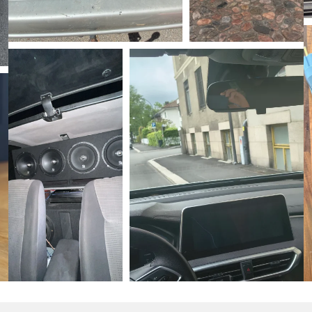
klara telefonsamtal. Den aktiva
lden, så att du kan fokusera helt på din
r dig höra vad som händer runt omkring