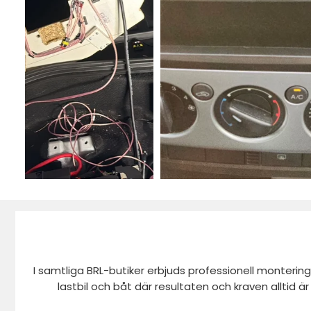
Nissan X-Trail (T32) 07/2014 - 07/2017
Opel Movano B (X62) 06/2013 - 09/2019
Opel Movano B (X62) 10/2019 - 08/2021
Opel Vivaro B (X82) 08/2014 - 03/2019
Renault Captur (R) 06/2013 - 12/2019
Renault Express (RJK) 05/2021 - 2023
Renault Kangoo (W) 03/2013 - 12/2020
Renault Kangoo Rapid (W) 05/2013 - 05/2021
Renault Kangoo Z.E. Rapid (W) 05/2013 - 06/2022
Renault Kangoo III (RJK) 05/2021 - 2024
Renault Master III (M) 09/2014 - 08/2018
Renault Master III Z.E. (M) 06/2018 - 06/2020
Renault Master III (M) 10/2019 - 2024
Renault Trafic III (J/JL) 09/2014 - 07/2019
Renault Trafic III (J/JL) 09/2019 - 03/2022
Renault Trafic III (L/JL) 05/2021 - 2024
Renault Twingo (AH) 09/2014 - 04/2019
I samtliga BRL-butiker erbjuds professionell montering
Smart ForTwo (453) 11/2014 - 06/2019
lastbil och båt där resultaten och kraven alltid ä
Subaru BRZ (ZC) 09/2012 - 01/2017