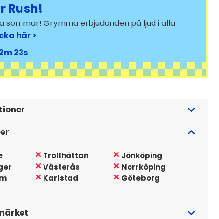
 Rush!
bra sommar! Grymma erbjudanden på ljud i alla
icka här >
12
21
tioner
ger
e
Trollhättan
Jönköping
ger
Västerås
Norrköping
lm
Karlstad
Göteborg
märket