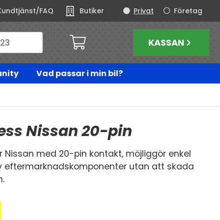
Kundtjänst/FAQ
Butiker
Privat
Företag
KASSAN
nity
Vad passar i min bil?
ess Nissan 20-pin
r Nissan med 20-pin kontakt, möjliggör enkel
av eftermarknadskomponenter utan att skada
n.