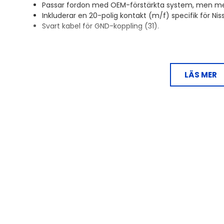
Passar fordon med OEM-förstärkta system, men me
Inkluderar en 20-polig kontakt (m/f) specifik för Nis
Svart kabel för GND-koppling (31).
Denna T-Harness gör det möjligt att installera handsfre
hög-låg omvandlare utan att skada den ursprungliga ra
LÄS MER
lösning för dem som vill uppgradera sin bils ljudsystem e
kompatibel med ett brett utbud av bilmodeller, vilket g
bilägare.
Observera att för fordon med OEM-förstärkta system
begränsningar eller inte alls.
Passar till
Dacia Dokker (SD) 03/2017 - 11/2020
Dacia Dokker Stepway (SD) 03/2017 - 11/2020
Dacia Duster (SR) 01/2018 - 07/2021
Dacia Duster (SR) 09/2021 - 2024
Dacia Jogger (DJF) 03/2023 - 2024