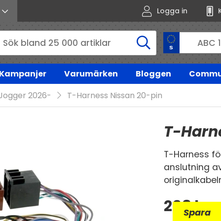
Logga in
Kampanjer
Varumärken
Bloggen
Commu
Jogger 2026-
T-Harness Nissan 20-pin
T-Harn
T-Harness fö
anslutning 
originalkabel
298
kr
Spara