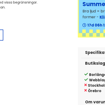
d vissa begränsningar.
Summer
san.
Bra ljud = 
former -
Kl
17
06
e-utrustning, effektförstärkare eller
dioanslutningen. Det är en praktisk
ller lägga till ny teknik. Produkten är
ör den till ett mångsidigt val för många
Specifika
 kan T-Harnessen fungera med
Butiksla
Borläng
Webbla
Stockho
Örebro
Om varu