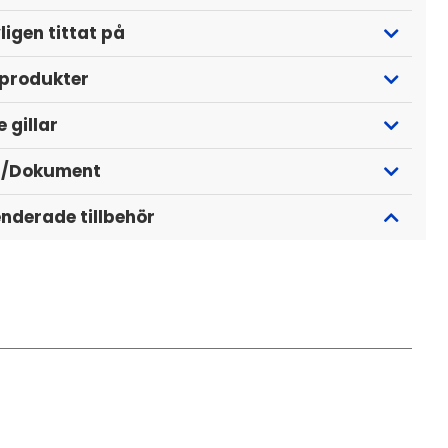
ligen tittat på
 produkter
 gillar
r/Dokument
derade tillbehör