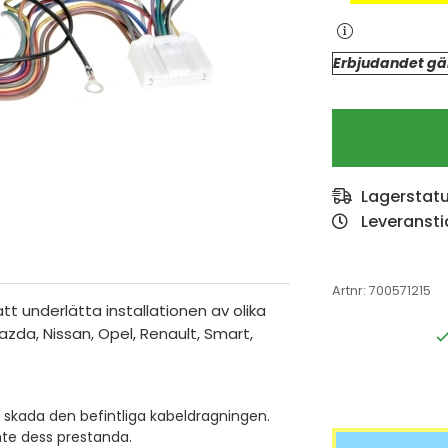
Erbjudandet gäl
Lagerstat
Leveransti
Artnr:
700571215
t underlätta installationen av olika
Mazda, Nissan, Opel, Renault, Smart,
t skada den befintliga kabeldragningen.
nte dess prestanda.