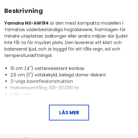
Beskrivning
Yamaha NS-AW194
är den mest kompakta modellen i
Yamahas väderbeständiga högtalarserie, framtagen för
mindre uteplatser, balkonger eller andra miljöer där ljudet
inte får ta för mycket plats. Den levererar ett klart och
balanserat ljud, och är byggd för att tåla regn, sol och
temperaturskiftningar.
10 cm (4") vattenresistent konbas
2.5 cm (1") vätskekyld, belagd dome-diskant
2-vägs basreflexkonstruktion
Frekvensomfång: 100–20.000 Hz
Säljs i par
Liten högtalare, stort användningsområde
LÄS MER
NS-AW194 är en högtalare för dig som vill ha enkel och
pålitlig ljudåtergivning i mindre miljöer. Det kompakta
kabinettet rymmer en basreflexkonstruktion som ger ett
fylligare ljud än storleken antyder. Samtidigt ger den