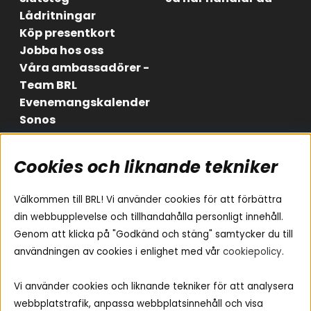
Lådritningar
Köp presentkort
Jobba hos oss
Våra ambassadörer -
Team BRL
Evenemangskalender
Sonos
Cookies och liknande tekniker
Områden
Följ oss
Instagram
Billjud
Välkommen till BRL! Vi använder cookies för att förbättra
Hemmaljud
Facebook
din webbupplevelse och tillhandahålla personligt innehåll.
Medarbetare
Genom att klicka på "Godkänd och stäng" samtycker du till
Youtube
Vad passar i min bil
användningen av cookies i enlighet med vår
cookiepolicy
.
Yamaha Musiccast
Tiktok
Ljud till A-traktorn
Vi använder cookies och liknande tekniker för att analysera
Ljud till båten
webbplatstrafik, anpassa webbplatsinnehåll och visa