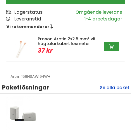
Lagerstatus
Leveranstid
1-4 arbetsdagar
Vi rekommenderar 
Proson Arctic 2x2.5 mm² vit
högtalarkabel, lösmeter
37 kr
Artnr:
159NSAW194WH
Paketlösningar