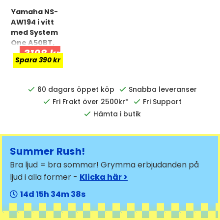
Yamaha NS-
AW194 i vitt
med System
One A50BT,
3198 kr
utomhuspake
Spara 390 kr
t
60 dagars öppet köp
Snabba leveranser
Fri Frakt över 2500kr*
Fri Support
Hämta i butik
Summer Rush!
Bra ljud = bra sommar! Grymma erbjudanden på
ljud i alla former -
Klicka här >
14
15
34
38