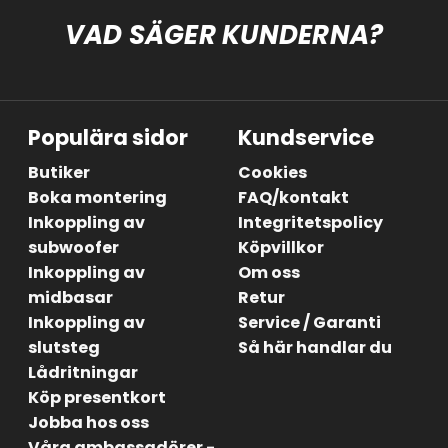
VAD SÄGER KUNDERNA?
Populära sidor
Kundservice
Butiker
Cookies
Boka montering
FAQ/kontakt
Inkoppling av
Integritetspolicy
subwoofer
Köpvillkor
Inkoppling av
Om oss
midbasar
Retur
Inkoppling av
Service / Garanti
slutsteg
Så här handlar du
Lådritningar
Köp presentkort
Jobba hos oss
Våra ambassadörer -