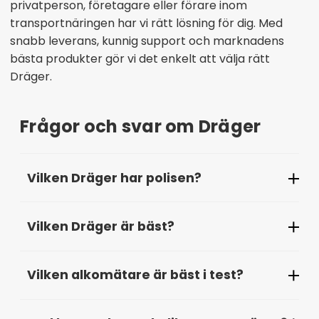
privatperson, företagare eller förare inom
transportnäringen har vi rätt lösning för dig. Med
snabb leverans, kunnig support och marknadens
bästa produkter gör vi det enkelt att välja rätt
Dräger.
Frågor och svar om Dräger
Vilken Dräger har polisen?
Polisen i Sverige använder oftast Dräger Alcotest
Vilken Dräger är bäst?
6820 och Dräger 7510. En professionell
alkomätare med hög precision, snabb respons
Dräger 4000 och 3820 är bland de bästa
och godkännande för rättsmedicinska mätningar.
Vilken alkomätare är bäst i test?
modellerna för privat bruk, medan Dräger 7000
och 6820 är toppval inom yrkes- och
Dräger Alcotest 4000 och 3820 har utsetts till
myndighetsanvändning tack vare sina