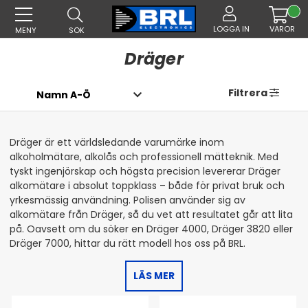
LOGGA IN
VAROR
MENY
SÖK
Dräger
Filtrera
Dräger är ett världsledande varumärke inom
alkoholmätare, alkolås och professionell mätteknik. Med
tyskt ingenjörskap och högsta precision levererar Dräger
alkomätare i absolut toppklass – både för privat bruk och
yrkesmässig användning. Polisen använder sig av
alkomätare från Dräger, så du vet att resultatet går att lita
på. Oavsett om du söker en Dräger 4000, Dräger 3820 eller
Dräger 7000, hittar du rätt modell hos oss på BRL.
LÄS MER