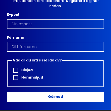
erbjudanden före alla andra. Registrera dig här
nedan.
E-post
Förnamn
Vad är du intresserad av?
Billjud
Hemmaljud
Gå med