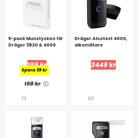
5-pack Munstycken till
Dräger Alcotest 4000,
Dräger 3820 & 4000
alkomätare
159 kr
3449 kr
Spara 39 kr
198 kr
(1)
(11)