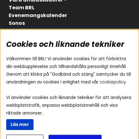
Team BRL
Evenemangskalender
Sonos
Cookies och liknande tekniker
Områden
Följ oss
Instagram
Billjud
Välkommen till BRL! Vi använder cookies för att förbättra
Hemmaljud
Facebook
din webbupplevelse och tillhandahålla personligt innehåll.
Medarbetare
Genom att klicka på "Godkänd och stäng" samtycker du till
Youtube
Vad passar i min bil
användningen av cookies i enlighet med vår
cookiepolicy
.
Yamaha Musiccast
Tiktok
Ljud till A-traktorn
Vi använder cookies och liknande tekniker för att analysera
Ljud till båten
webbplatstrafik, anpassa webbplatsinnehåll och visa
Ljud till lastbil
riktade annonser.
Ljus till A-traktorn
Läs mer
Visselblåsning