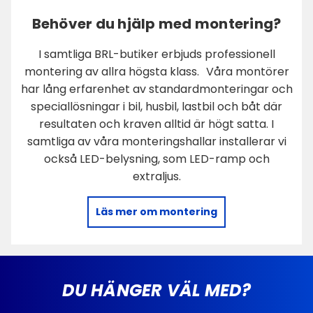
Behöver du hjälp med montering?
I samtliga BRL-butiker erbjuds professionell
montering av allra högsta klass. Våra montörer
Koppla upp, koppla ihop
har lång erfarenhet av standardmonteringar och
New York stöder Klipsch Party Link. Det innebär att
speciallösningar i bil, husbil, lastbil och båt där
du enkelt kan länka flera högtalare i Music City-
resultaten och kraven alltid är högt satta. I
serien. En knapptryckning på enheten eller i appen,
samtliga av våra monteringshallar installerar vi
och du har ett system redo för större sammanhang.
också LED-belysning, som LED-ramp och
Behöver du sätta ihop en spontan festival? Inga
extraljus.
bekymmer.
Läs mer om montering
DU HÄNGER VÄL MED?