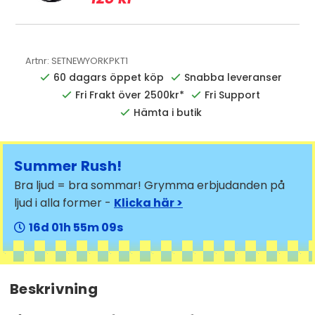
Artnr:
SETNEWYORKPKT1
60 dagars öppet köp
Snabba leveranser
Fri Frakt över 2500kr*
Fri Support
Hämta i butik
Summer Rush!
Bra ljud = bra sommar! Grymma erbjudanden på
ljud i alla former -
Klicka här >
16
01
55
08
Beskrivning