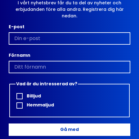
I vårt nyhetsbrev får du ta del av nyheter och
erbjudanden före alla andra. Registrera dig här
nedan.
E-post
Förnamn
Byggd som en tank
Vad är du intresserad av?
Med chassi i ABS och perforerat metallgaller, testad
av både Klipsch och Onkyo, är New York redo att tåla
Billjud
både bump, bang och bas. Det här är en högtalare
Hemmaljud
som gör jobbet kväll efter kväll… och gör det med
stil!
Gå med