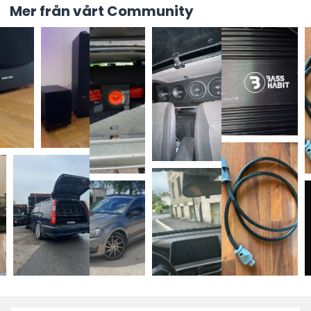
Mer från vårt Community
Fest på fot
Trots sin storlek är New York byggd för rörelse. Med
hjul, bärhandtag och pole mount gör du enkel
transport till en självklarhet. Den är dessutom IPX4-
klassad, vilket betyder att du inte behöver oroa dig
för poolstänk eller utespelningar i svensk sommar.
All in, inget utelämnat
Två 1/4"-ingångar ger plats för både mikrofon och
instrument. Justera bas, diskant och eko direkt. En
trådad mikrofon följer med, så du är igång direkt.
Oavsett om det är karaoke, livejam eller DJ-set som
står på schemat.