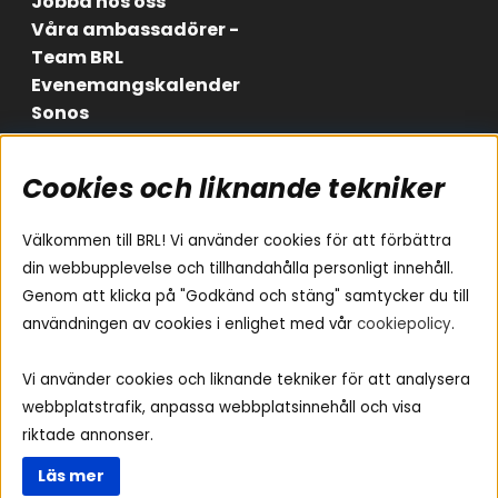
Jobba hos oss
Våra ambassadörer -
Team BRL
Evenemangskalender
Sonos
Cookies och liknande tekniker
Områden
Följ oss
Instagram
Billjud
Välkommen till BRL! Vi använder cookies för att förbättra
Hemmaljud
Facebook
din webbupplevelse och tillhandahålla personligt innehåll.
Medarbetare
Genom att klicka på "Godkänd och stäng" samtycker du till
Youtube
Vad passar i min bil
användningen av cookies i enlighet med vår
cookiepolicy
.
Yamaha Musiccast
Tiktok
Ljud till A-traktorn
Vi använder cookies och liknande tekniker för att analysera
Ljud till båten
webbplatstrafik, anpassa webbplatsinnehåll och visa
Ljud till lastbil
riktade annonser.
Ljus till A-traktorn
Läs mer
Visselblåsning