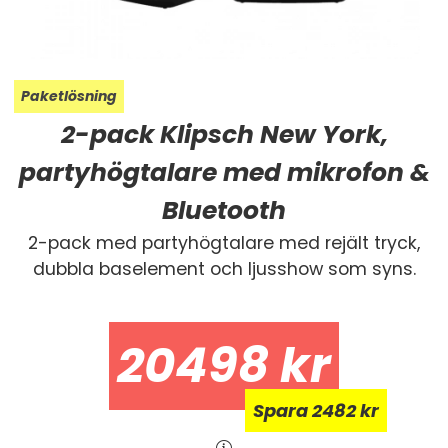
Paketlösning
2-pack Klipsch New York,
partyhögtalare med mikrofon &
Bluetooth
2-pack med partyhögtalare med rejält tryck,
dubbla baselement och ljusshow som syns.
20498
kr
Spara
Spara
2482 kr