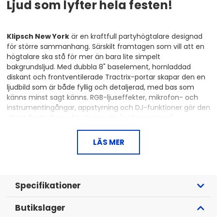
Ljud som lyfter hela festen!
Klipsch New York
är en kraftfull partyhögtalare designad
för större sammanhang. Särskilt framtagen som vill att en
högtalare ska stå för mer än bara lite simpelt
bakgrundsljud. Med dubbla 8" baselement, hornladdad
diskant och frontventilerade Tractrix-portar skapar den en
ljudbild som är både fyllig och detaljerad, med bas som
känns minst sagt känns. RGB-ljuseffekter, mikrofon- och
instrumentingångar, appstyrning och DJ-funktioner gör den
till ett flexibelt nav för planerade (och spontana)
festkvällar.
LÄS MER
Mått: 810 x 383 x 397 mm
Anslutningar: Bluetooth 5.2, AUX in/ut, USB, 2 x 1/4" för
mikrofon/instrument
Batteritid: upp till 18 h (utan ljus), 10 h (med ljus)
Specifikationer
Laddtid: ca 2.5 timmar
Max ljudtryck: 110 dB
Butikslager
IPX4-stänkskydd