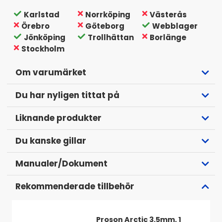
Tillbehör: Mikrofon, strömkabel, hjul, bärhandtag
Karlstad
Norrköping
Västerås
Örebro
Göteborg
Webblager
Jönköping
Trollhättan
Borlänge
Stockholm
Om varumärket
Du har nyligen tittat på
Liknande produkter
Du kanske gillar
Manualer/Dokument
Rumsfyllande ljud
Rekommenderade tillbehör
Det är inte bara siffror! Klipsch New York låter som
den ser ut: massiv. Med dubbla 8-tums baselement
Proson Arctic 3.5mm, 1