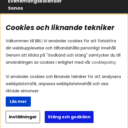
Evenemangskalender
Sonos
Cookies och liknande tekniker
Områden
Följ oss
Instagram
Billjud
Välkommen till BRL! Vi använder cookies för att förbättra
Hemmaljud
Facebook
din webbupplevelse och tillhandahålla personligt innehåll.
Medarbetare
Genom att klicka på "Godkänd och stäng" samtycker du till
Youtube
Vad passar i min bil
användningen av cookies i enlighet med vår
cookiepolicy
.
Yamaha Musiccast
Tiktok
Ljud till A-traktorn
Vi använder cookies och liknande tekniker för att analysera
Ljud till båten
webbplatstrafik, anpassa webbplatsinnehåll och visa
Ljud till lastbil
riktade annonser.
Ljus till A-traktorn
Läs mer
Visselblåsning
Inställningar
Stäng och godkänn
Copyright © 2026 - BRL Electronics