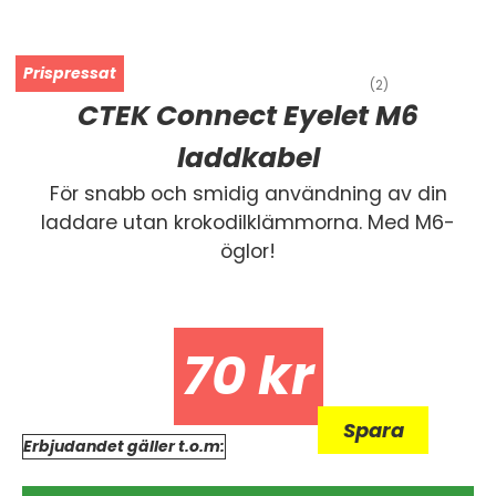
(2)
CTEK Connect Eyelet M6
laddkabel
För snabb och smidig användning av din
laddare utan krokodilklämmorna. Med M6-
öglor!
70
kr
Spara
Erbjudandet gäller t.o.m: