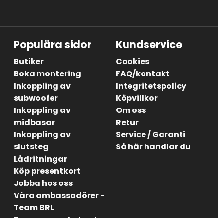
Populära sidor
Kundservice
Butiker
Cookies
Boka montering
FAQ/kontakt
Inkoppling av
Integritetspolicy
subwoofer
Köpvillkor
Inkoppling av
Om oss
midbasar
Retur
Inkoppling av
Service / Garanti
slutsteg
Så här handlar du
Lådritningar
Köp presentkort
Jobba hos oss
Våra ambassadörer -
Team BRL