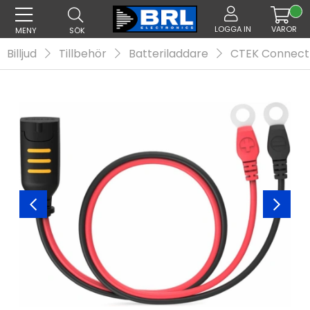
LOGGA IN
VAROR
MENY
SÖK
Billjud
Tillbehör
Batteriladdare
CTEK Connect 