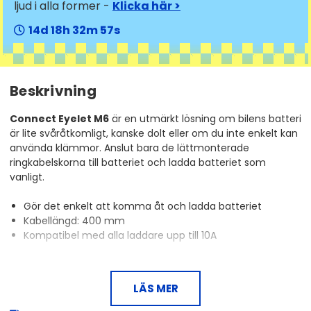
ljud i alla former -
Klicka här >
14
18
32
57
Beskrivning
Connect Eyelet M6
är en utmärkt lösning om bilens batteri
är lite svåråtkomligt, kanske dolt eller om du inte enkelt kan
använda klämmor. Anslut bara de lättmonterade
ringkabelskorna till batteriet och ladda batteriet som
vanligt.
Gör det enkelt att komma åt och ladda batteriet
Kabellängd: 400 mm
Kompatibel med alla laddare upp till 10A
LÄS MER