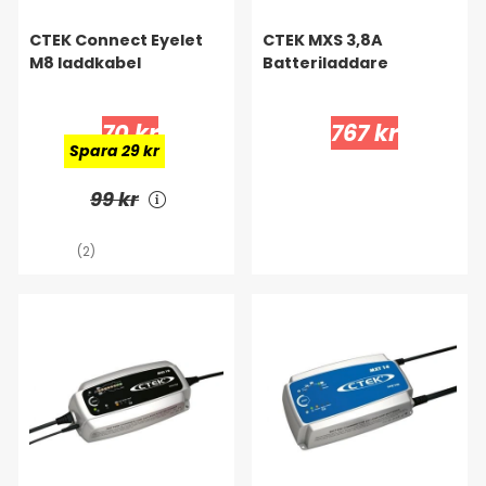
CTEK Connect Eyelet
CTEK MXS 3,8A
M8 laddkabel
Batteriladdare
70 kr
767 kr
Spara 29 kr
99 kr
(2)