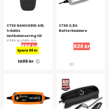
CTEK NANOGRID AIR,
CTEK 0,8A
trådlös
Batteriladdare
lastbalansering till
CTEK NJORD GO
999 kr
539 kr
Spara 96 kr
1095 kr
(2)