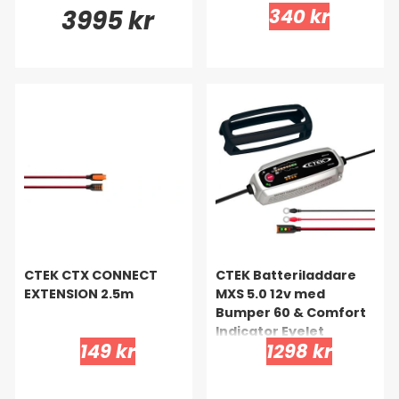
3995 kr
340 kr
CTEK CTX CONNECT
CTEK Batteriladdare
EXTENSION 2.5m
MXS 5.0 12v med
Bumper 60 & Comfort
Indicator Eyelet
149 kr
1298 kr