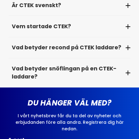
Är CTEK svenskt?
laddare vara inkopplade dygnet runt utan risk för
skador, bra vid långtidsförvaring och
Ja, CTEK är ett svenskt företag grundat i Dalarna.
vinterförvaring.
Vem startade CTEK?
Deras produkter utvecklas i Sverige och säljs över
hela världen.
CTEK grundades av Bengt Wahlqvist, som
Vad betyder recond på CTEK laddare?
utvecklade den första smarta batteriladdaren i
samarbete med ett svenskt batteriföretag.
Recond-läget är till för att återuppliva
Vad betyder snöflingan på en CTEK-
kapaciteten i äldre eller djupt urladdade batterier
laddare?
genom en kontrollerad rekonditioneringsprocess.
Snöflingan aktiverar vinterläget som optimerar
laddningen i kalla temperaturer, ett smart val för
DU HÄNGER VÄL MED?
nordiskt klimat.
I vårt nyhetsbrev får du ta del av nyheter och
erbjudanden före alla andra. Registrera dig här
nedan.