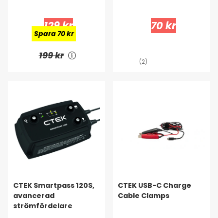
129 kr
70 kr
Spara 70 kr
199 kr
(2)
CTEK Smartpass 120S,
CTEK USB-C Charge
avancerad
Cable Clamps
strömfördelare