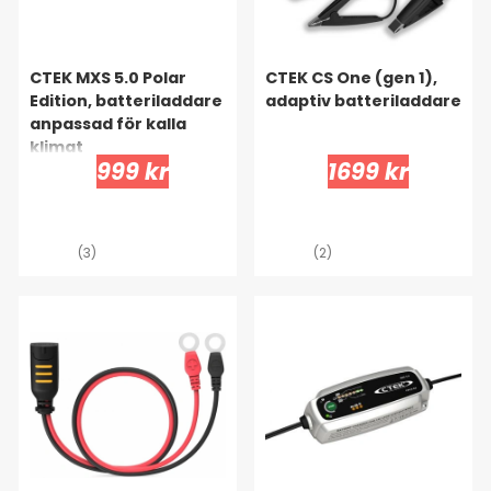
CTEK MXS 5.0 Polar
CTEK CS One (gen 1),
Edition, batteriladdare
adaptiv batteriladdare
anpassad för kalla
klimat
999 kr
1699 kr
(3)
(2)