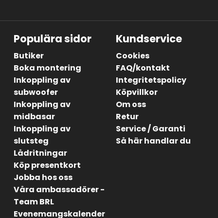
Populära sidor
Kundservice
Butiker
Cookies
Boka montering
FAQ/kontakt
Inkoppling av
Integritetspolicy
subwoofer
Köpvillkor
Inkoppling av
Om oss
midbasar
Retur
Inkoppling av
Service / Garanti
slutsteg
Så här handlar du
Lådritningar
Köp presentkort
Jobba hos oss
Våra ambassadörer -
Team BRL
Evenemangskalender