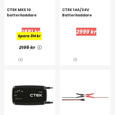
CTEK MXS 10
CTEK 14A/24V
batteriladdare
Batteriladdare
1881 kr
2999 kr
Spara 314 kr
2195 kr
(4)
(1)