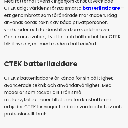
Med rötterna i svensk ingenjörskonst utvecklade
CTEK tidigt världens första smarta
batteriladdare
–
ett genombrott som förändrade marknaden. Idag
används deras teknik av både privatpersoner,
verkstäder och fordonstillverkare världen över.
Genom innovation, kvalitet och hållbarhet har CTEK
blivit synonymt med modern batterivård.
CTEK batteriladdare
CTEK:s batteriladdare är kända för sin pålitlighet,
avancerade teknik och användarvänlighet. Med
modeller som täcker allt från små
motorcykelbatterier till större fordonsbatterier
erbjuder CTEK lösningar för både vardagsbehov och
professionellt bruk.