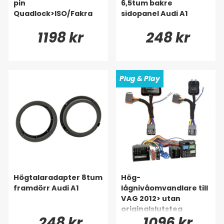
pin
6,5tum bakre
Quadlock>ISO/Fakra
sidopanel Audi A1
1198 kr
248 kr
Plug & Play
Högtalaradapter 8tum
Hög-
framdörr Audi A1
lågnivåomvandlare till
VAG 2012> utan
originalslutsteg
248 kr
1096 kr