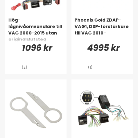
Hög-
Phoenix Gold ZDAP-
lågnivåomvandlare till
VAG1, DSP-förstärkare
VAG 2000-2015 utan
till VAG 2010-
originalslutsteg
1096 kr
4995 kr
(2)
(1)