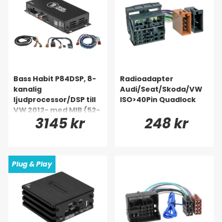
Bass Habit P84DSP, 8-
Radioadapter
kanalig
Audi/Seat/Skoda/VW
ljudprocessor/DSP till
ISO>40Pin Quadlock
VW 2012- med MIB (52-
3145 kr
248 kr
pin)
Plug & Play