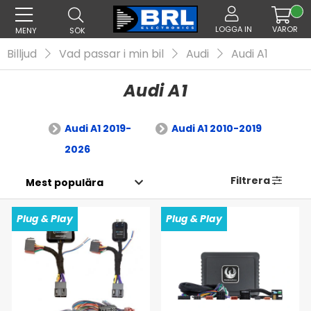
LOGGA IN
VAROR
MENY
SÖK
Billjud
Vad passar i min bil
Audi
Audi A1
Audi A1
Audi A1 2019-
Audi A1 2010-2019
2026
Filtrera
Plug & Play
Plug & Play