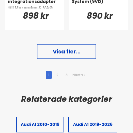
integrationsadapter
System (9VD)
till Mercedes & VAG
898 kr
890 kr
Visa fler...
1
2
3
Nästa
»
Audi A1 2010-2019
Audi A1 2019-2026