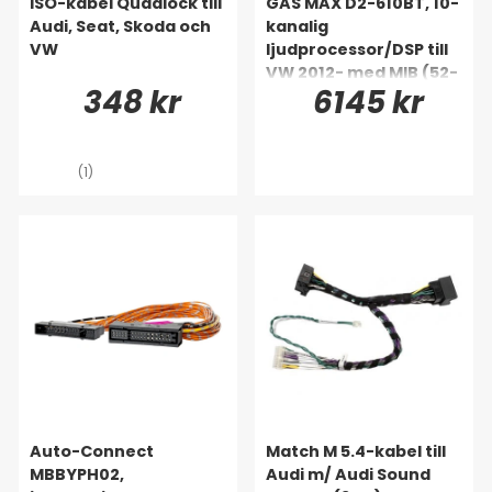
ISO-kabel Quadlock till
GAS MAX D2-610BT, 10-
Audi, Seat, Skoda och
kanalig
VW
ljudprocessor/DSP till
VW 2012- med MIB (52-
348 kr
6145 kr
pin)
(1)
Auto-Connect
Match M 5.4-kabel till
MBBYPH02,
Audi m/ Audi Sound