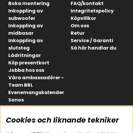
Boka montering
FAQ/kontakt
Inkoppling av
Integritetspolicy
subwoofer
Köpvillkor
Inkoppling av
Om oss
midbasar
Retur
Inkoppling av
Service / Garanti
slutsteg
Så här handlar du
Lådritningar
Köp presentkort
Jobba hos oss
Våra ambassadörer -
Team BRL
Evenemangskalender
Sonos
Cookies och liknande tekniker
Områden
Följ oss
Instagram
Billjud