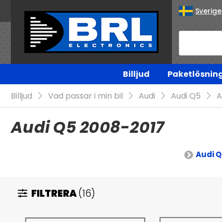
Sverige
Billjud
Paketlösnin
Billjud
Vad passar i min bil
Audi
Audi Q5
A
Audi Q5 2008-2017
Audi Q
FILTRERA
(16)