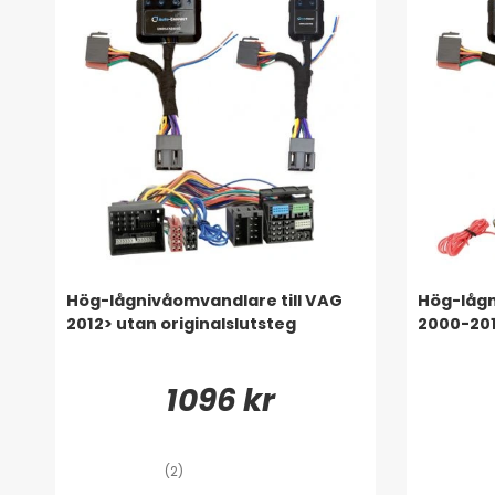
Hög-lågnivåomvandlare till VAG
Hög-lågn
2012> utan originalslutsteg
2000-201
1096 kr
(2)