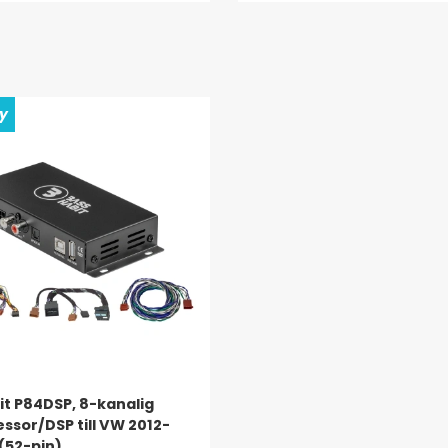
ay
it P84DSP, 8-kanalig
ssor/DSP till VW 2012-
(52-pin)