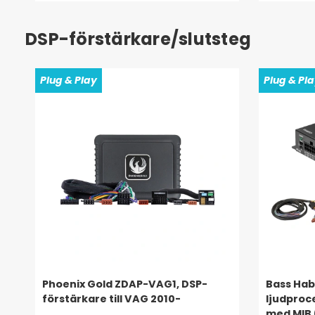
DSP-förstärkare/slutsteg
Plug & Play
Plug & Pl
Phoenix Gold ZDAP-VAG1, DSP-
Bass Hab
förstärkare till VAG 2010-
ljudproce
med MIB 