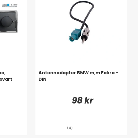
eo,
Antennadapter BMW m,m Fakra -
svart
DIN
98 kr
(4)