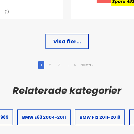
Spara 482
(1)
Visa fler...
1
2
3
..
4
Nästa
»
1989
BMW E63 2004-2011
BMW F12 2011-2019