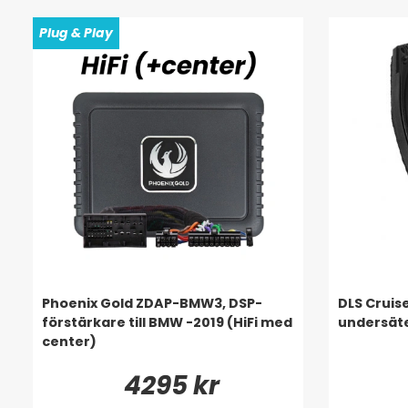
Plug & Play
Phoenix Gold ZDAP-BMW3, DSP-
DLS Cruis
förstärkare till BMW -2019 (HiFi med
undersäte
center)
4295 kr