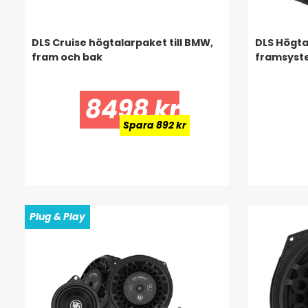
DLS Cruise högtalarpaket till BMW,
DLS Högta
fram och bak
framsyst
8498 kr
Spara 892 kr
Plug & Play