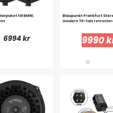
larpaket till BMW,
Blaupunkt Frankfurt Stere
em
modern 70-tals retroste
6994 kr
9990 k
(1)