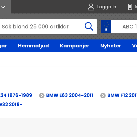
Logga in
gar
Hemmaljud
Kampanjer
Nyheter
V
24 1976-1989
BMW E63 2004-2011
BMW F12 201
32 2018-