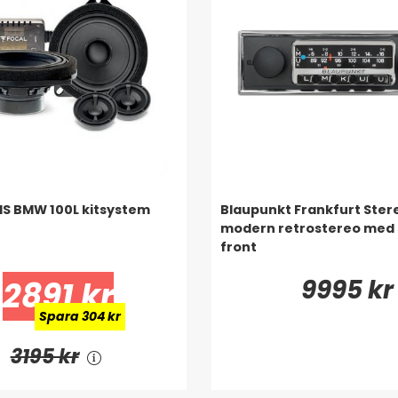
 IS BMW 100L kitsystem
Blaupunkt Frankfurt Ster
modern retrostereo med 
front
9995 kr
2891 kr
Spara 304 kr
3195 kr