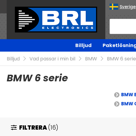
Sverige
Billjud
Paketlösnin
Billjud
Vad passar i min bil
BMW
BMW 6 serie
BMW 6 serie
BMW E
BMW G
FILTRERA
(16)