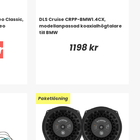
o Classic,
DLS Cruise CRPP-BMW1.4CX,
reo
modellanpassad koaxialhögtalare
till BMW
1198 kr
r
Paketlösning