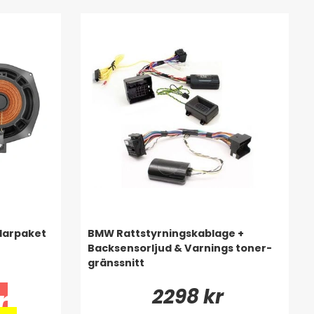
larpaket
BMW Rattstyrningskablage +
Backsensorljud & Varnings toner-
gränssnitt
2298 kr
r