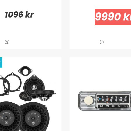
1096 kr
9990 k
(2)
(1)
y