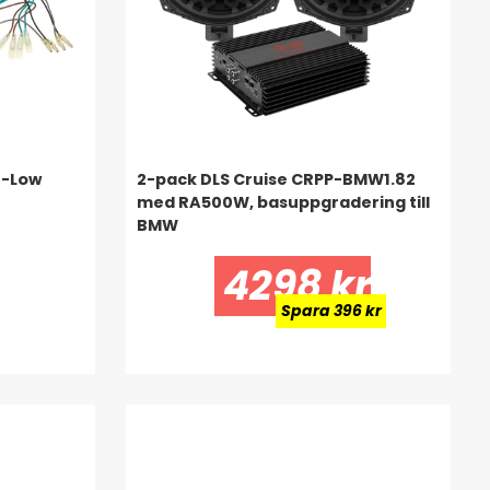
h-Low
2-pack DLS Cruise CRPP-BMW1.82
med RA500W, basuppgradering till
BMW
4298 kr
Spara 396 kr