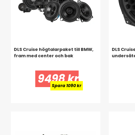
DLS Cruise högtalarpaket till BMW,
DLS Cruis
fram med center och bak
undersäte
9498 kr
Spara 1090 kr