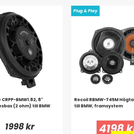
Plug & Play
e CRPP-BMW1.82, 8"
Recoil RBMW-T45M Högta
sbas (2 ohm) till BMW
till BMW, framsystem
1998 kr
4198 k