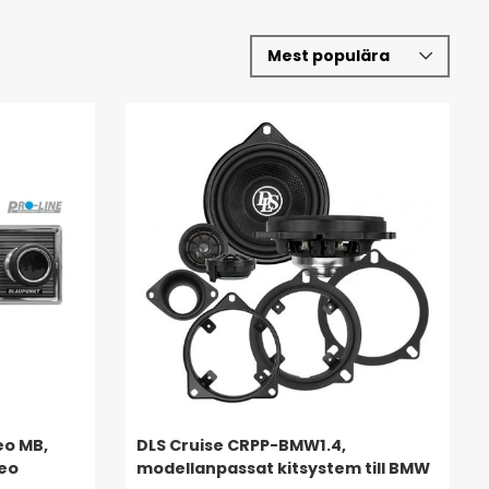
eo MB,
DLS Cruise CRPP-BMW1.4,
reo
modellanpassat kitsystem till BMW