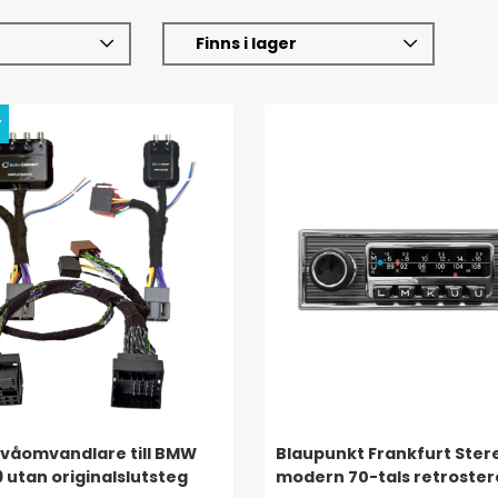
Finns i lager
y
våomvandlare till BMW
Blaupunkt Frankfurt Ster
 utan originalslutsteg
modern 70-tals retroste