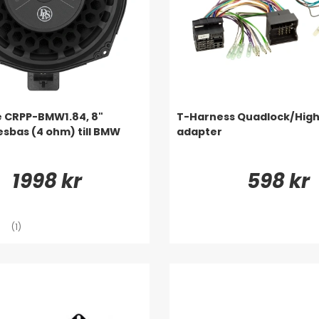
e CRPP-BMW1.84, 8"
T-Harness Quadlock/Hig
sbas (4 ohm) till BMW
adapter
1998 kr
598 kr
(1)