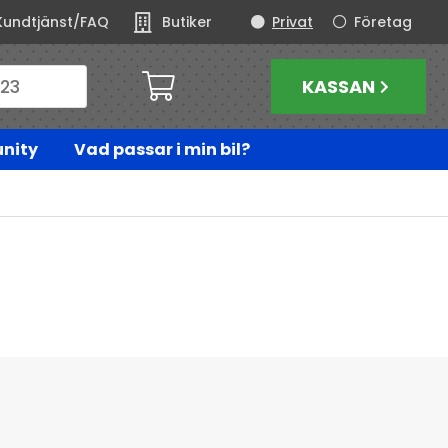
Kundtjänst/FAQ
Butiker
Privat
Företag
KASSAN
nity
Vad passar i min bil?