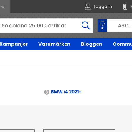
Logga in
Kampanjer
Varumärken
Bloggen
Commu
BMW i4 2021-