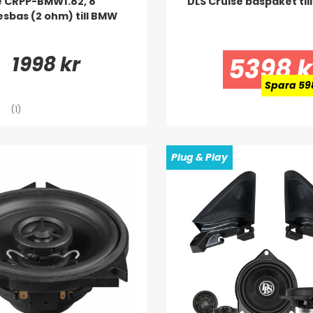
e CRPP-BMW1.82, 8"
DLS Cruise baspaket til
sbas (2 ohm) till BMW
1998 kr
5398 k
Spara 59
(1)
Plug & Play