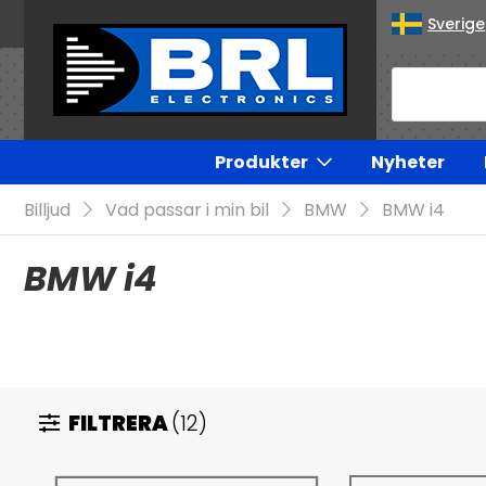
Sverige
Produkter
Nyheter
Billjud
Vad passar i min bil
BMW
BMW i4
BMW i4
FILTRERA
(12)