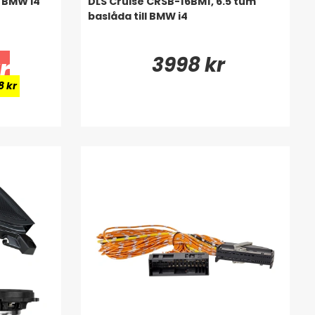
l BMW i4
DLS Cruise CRSB-16BM1, 6.5 tum
baslåda till BMW i4
3998 kr
r
8 kr