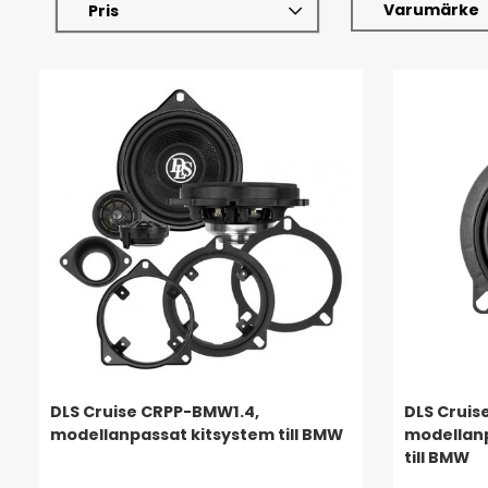
Varumärke
Pris
DLS Cruise CRPP-BMW1.4,
DLS Cruis
modellanpassat kitsystem till BMW
modellanp
till BMW