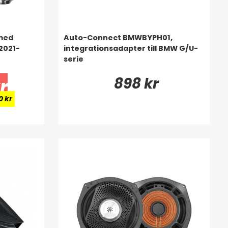
med
Auto-Connect BMWBYPH01,
 2021-
integrationsadapter till BMW G/U-
serie
898 kr
r
0 kr