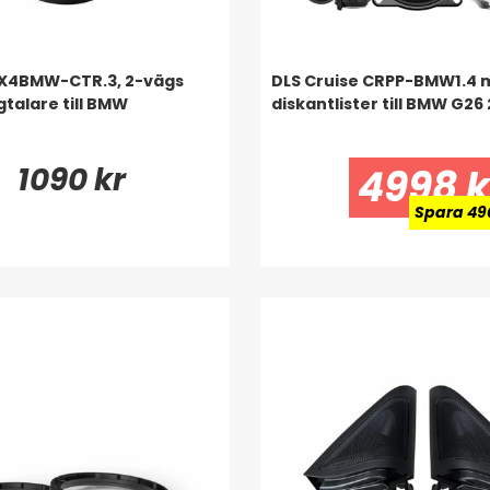
 X4BMW-CTR.3, 2-vägs
DLS Cruise CRPP-BMW1.4 
talare till BMW
diskantlister till BMW G26
1090 kr
4998 k
Spara 49