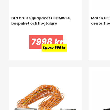
DLS Cruise ljudpaket till BMW i4,
Match UP
baspaket och högtalare
centerhög
7998 kr
Spara 996 kr