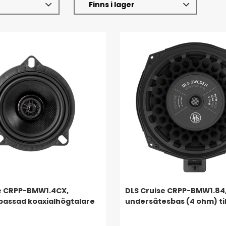
Finns i lager
e CRPP-BMW1.4CX,
DLS Cruise CRPP-BMW1.84,
assad koaxialhögtalare
undersätesbas (4 ohm) ti