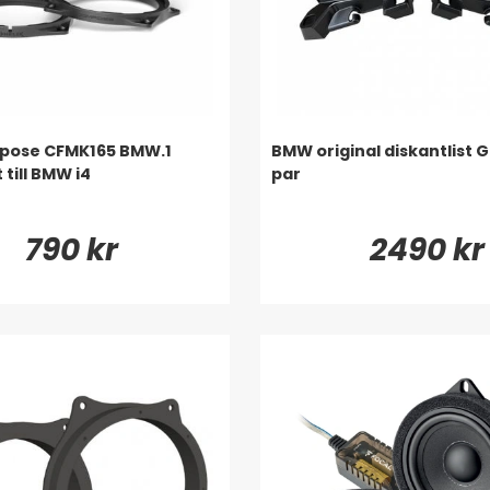
mpose CFMK165 BMW.1
BMW original diskantlist G
till BMW i4
par
790 kr
2490 kr