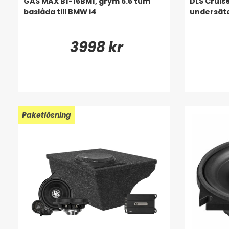
GAS MAX B1-16BM1, grym 6.5 tum
DLS Cruis
baslåda till BMW i4
undersäte
3998 kr
Paketlösning