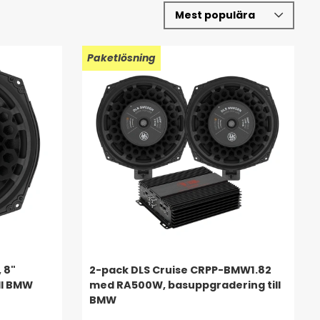
Paketlösning
 8"
2-pack DLS Cruise CRPP-BMW1.82
ll BMW
med RA500W, basuppgradering till
BMW