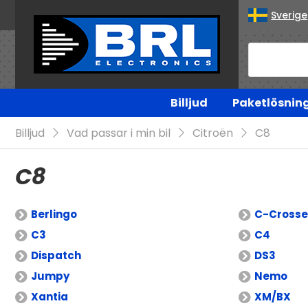
Sverige
Billjud
Paketlösnin
Billjud
Vad passar i min bil
Citroën
C8
C8
Berlingo
C-Crosse
C3
C4
Dispatch
DS3
Jumpy
Nemo
Xantia
XM/BX