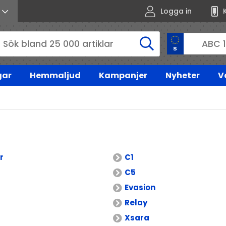
Logga in
gar
Hemmaljud
Kampanjer
Nyheter
V
r
C1
C5
Evasion
Relay
Xsara