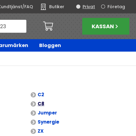
Kundtjänst/FAQ
Butiker
Privat
Företag
KASSAN
arumärken
Bloggen
C2
C8
Jumper
Synergie
ZX