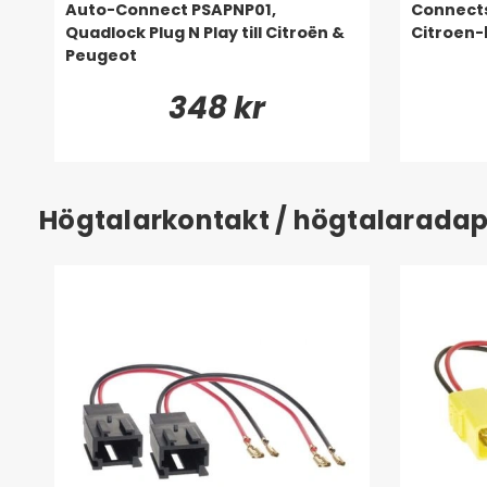
Auto-Connect PSAPNP01,
Connects
Quadlock Plug N Play till Citroën &
Citroen-
Peugeot
348 kr
Högtalarkontakt / högtalaradap