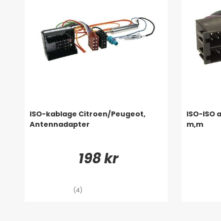
ISO-kablage Citroen/Peugeot,
ISO-ISO 
Antennadapter
m,m
198 kr
(4)