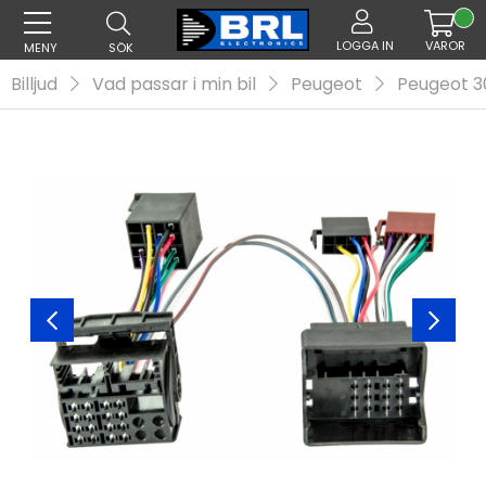
LOGGA IN
VAROR
MENY
SÖK
Billjud
Vad passar i min bil
Peugeot
Peugeot 3