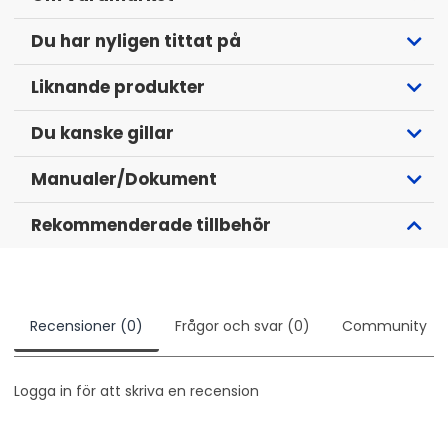
Citroen Synergie, 3/2005 och framåt
Du har nyligen tittat på
Peugeot 2007, 2008 och framåt
Peugeot 207, 2006 och framåt
Liknande produkter
Peugeot 3008, 2009 och framåt
Peugeot 307, 2005-2007
Du kanske gillar
Peugeot 308, 2007 och framåt
Manualer/Dokument
Peugeot 407, 2004 och framåt
Peugeot 5008, 2009 och framåt
Rekommenderade tillbehör
Peugeot 607, 2005 och framåt
Peugeot 807, 2004 och framåt
Peugeot Expert, 2007 och framåt
Peugeot Partner, 2008 och framåt
Recensioner (0)
Frågor och svar (0)
Community
Logga in för att skriva en recension