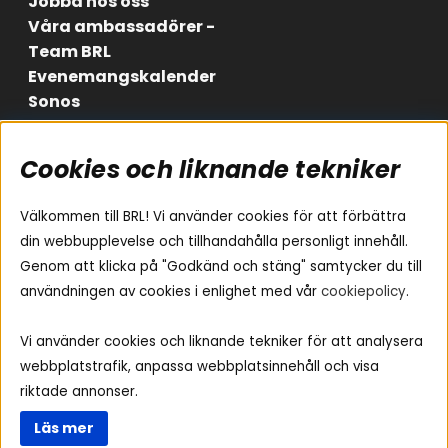
Jobba hos oss
Våra ambassadörer -
Team BRL
Evenemangskalender
Sonos
Cookies och liknande tekniker
Områden
Följ oss
Instagram
Billjud
Välkommen till BRL! Vi använder cookies för att förbättra
Hemmaljud
Facebook
din webbupplevelse och tillhandahålla personligt innehåll.
Medarbetare
Genom att klicka på "Godkänd och stäng" samtycker du till
Youtube
Vad passar i min bil
användningen av cookies i enlighet med vår
cookiepolicy
.
Yamaha Musiccast
Tiktok
Ljud till A-traktorn
Vi använder cookies och liknande tekniker för att analysera
Ljud till båten
webbplatstrafik, anpassa webbplatsinnehåll och visa
Ljud till lastbil
riktade annonser.
Ljus till A-traktorn
Läs mer
Visselblåsning