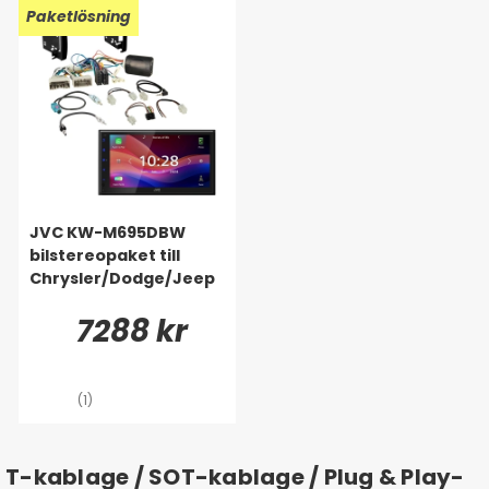
Paketlösning
JVC KW-M695DBW
bilstereopaket till
Chrysler/Dodge/Jeep
7288 kr
(1)
T-kablage / SOT-kablage / Plug & Play-