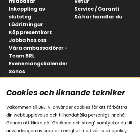
midbasar
Retur
Inkoppling av
Service / Garanti
slutsteg
Så här handlar du
Lådritningar
Köp presentkort
Jobba hos oss
Våra ambassadörer -
Team BRL
Evenemangskalender
Sonos
Cookies och liknande tekniker
Områden
Följ oss
Instagram
Billjud
Välkommen till BRL! Vi använder cookies för att förbättra
Hemmaljud
Facebook
din webbupplevelse och tillhandahålla personligt innehåll.
Medarbetare
Genom att klicka på "Godkänd och stäng" samtycker du till
Youtube
Vad passar i min bil
användningen av cookies i enlighet med vår
cookiepolicy
.
Yamaha Musiccast
Tiktok