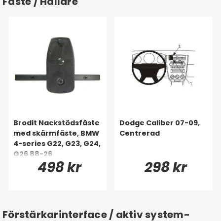
Fäste / Hållare
Brodit Nackstödsfäste
Dodge Caliber 07-09,
med skärmfäste, BMW
Centrerad
4-series G22, G23, G24,
G26 88-26
498 kr
298 kr
Förstärkarinterface / aktiv system-