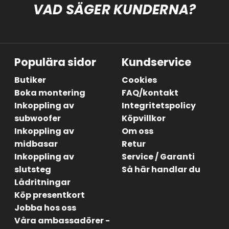
VAD SÄGER KUNDERNA?
Populära sidor
Kundservice
Butiker
Cookies
Boka montering
FAQ/kontakt
Inkoppling av
Integritetspolicy
subwoofer
Köpvillkor
Inkoppling av
Om oss
midbasar
Retur
Inkoppling av
Service / Garanti
slutsteg
Så här handlar du
Lådritningar
Köp presentkort
Jobba hos oss
Våra ambassadörer -