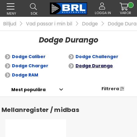
LOGGA IN
VAROR
MENY
SÖK
Billjud
Vad passar i min bil
Dodge
Dodge Dura
Dodge Durango
Dodge Caliber
Dodge Challenger
Dodge Charger
Dodge Durango
Dodge RAM
Filtrera
Mellanregister / midbas