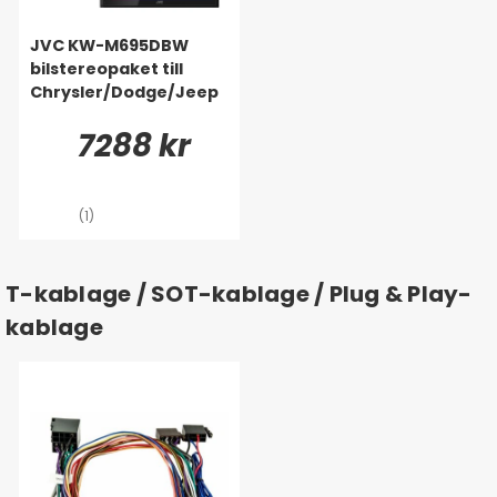
JVC KW-M695DBW
bilstereopaket till
Chrysler/Dodge/Jeep
7288 kr
(1)
T-kablage / SOT-kablage / Plug & Play-
kablage