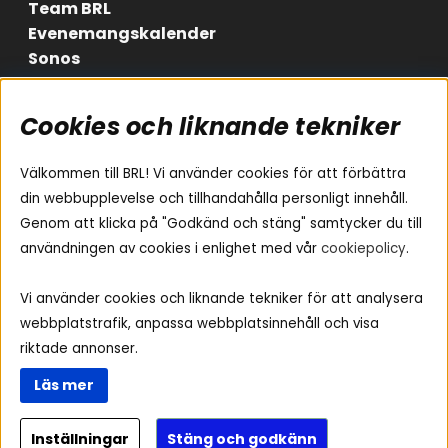
Team BRL
Evenemangskalender
Sonos
Cookies och liknande tekniker
Områden
Följ oss
Instagram
Billjud
Välkommen till BRL! Vi använder cookies för att förbättra
Hemmaljud
Facebook
din webbupplevelse och tillhandahålla personligt innehåll.
Medarbetare
Genom att klicka på "Godkänd och stäng" samtycker du till
Youtube
Vad passar i min bil
användningen av cookies i enlighet med vår
cookiepolicy
.
Yamaha Musiccast
Tiktok
Ljud till A-traktorn
Vi använder cookies och liknande tekniker för att analysera
Ljud till båten
webbplatstrafik, anpassa webbplatsinnehåll och visa
Ljud till lastbil
riktade annonser.
Ljus till A-traktorn
Läs mer
Visselblåsning
Inställningar
Stäng och godkänn