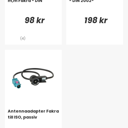
m,m Fakra - DIN
- DIN 2002-
98 kr
198 kr
(4)
Antennaadapter Fakra
till ISO, passiv