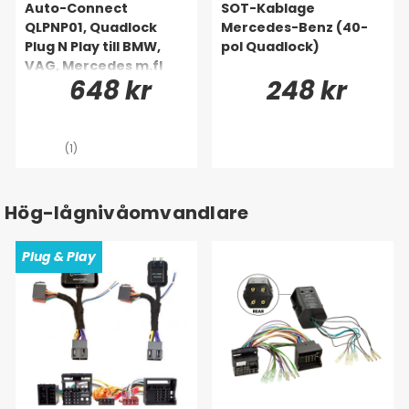
Auto-Connect
SOT-Kablage
QLPNP01, Quadlock
Mercedes-Benz (40-
Plug N Play till BMW,
pol Quadlock)
VAG, Mercedes m.fl
648 kr
248 kr
(1)
Hög-lågnivåomvandlare
Plug & Play