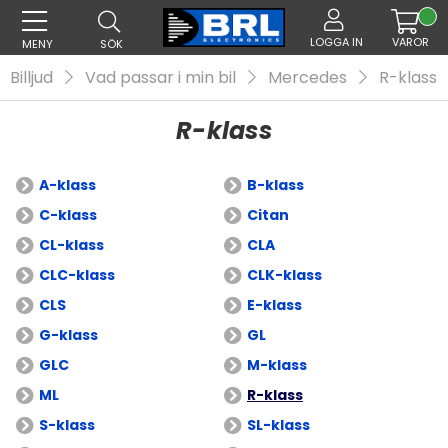
LOGGA IN
VAROR
MENY
SÖK
Billjud
Vad passar i min bil
Mercedes
R-klass
R-klass
A-klass
B-klass
C-klass
Citan
CL-klass
CLA
CLC-klass
CLK-klass
CLS
E-klass
G-klass
GL
GLC
M-klass
ML
R-klass
S-klass
SL-klass