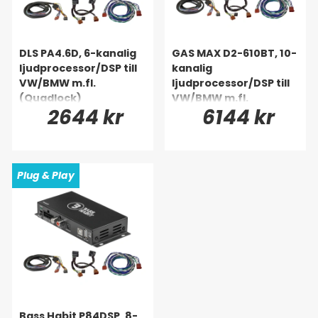
DLS PA4.6D, 6-kanalig
GAS MAX D2-610BT, 10-
ljudprocessor/DSP till
kanalig
VW/BMW m.fl.
ljudprocessor/DSP till
(Quadlock)
VW/BMW m.fl.
2644 kr
6144 kr
(Quadlock)
Plug & Play
Bass Habit P84DSP, 8-