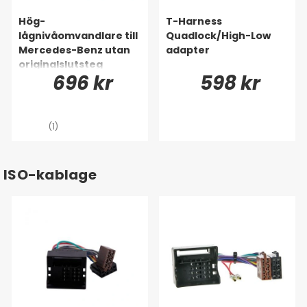
Hög-
T-Harness
lågnivåomvandlare till
Quadlock/High-Low
Mercedes-Benz utan
adapter
originalslutsteg
696 kr
598 kr
(1)
ISO-kablage