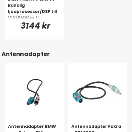
kanalig
ljudprocessor/DSP till
VW/BMW m.fl.
3144 kr
(Quadlock)
Antennadapter
Antennadapter BMW
Antennadapter Fakra