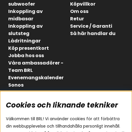
subwoofer
Köpvillkor
Inkoppling av
Om oss
midbasar
Retur
Inkoppling av
Service / Garanti
slutsteg
Så här handlar du
Lådritningar
Köp presentkort
Jobba hos oss
Våra ambassadörer -
Team BRL
Evenemangskalender
Sonos
Cookies och liknande tekniker
Områden
Följ oss
Instagram
Billjud
Välkommen till BRL! Vi använder cookies för att förbättra
Hemmaljud
Facebook
din webbupplevelse och tillhandahålla personligt innehåll.
Medarbetare