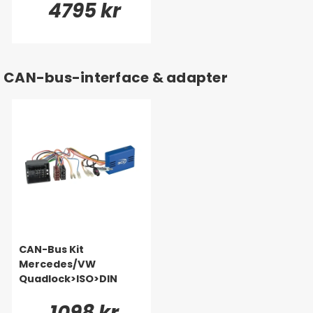
4795 kr
edes m.fl. 1998-2020
CAN-bus-interface & adapter
CAN-Bus Kit
Mercedes/VW
Quadlock>ISO>DIN
1098 kr