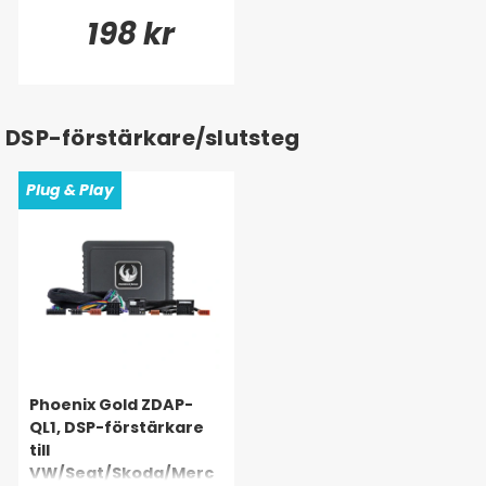
198 kr
DSP-förstärkare/slutsteg
Plug & Play
Phoenix Gold ZDAP-
QL1, DSP-förstärkare
till
VW/Seat/Skoda/Merc