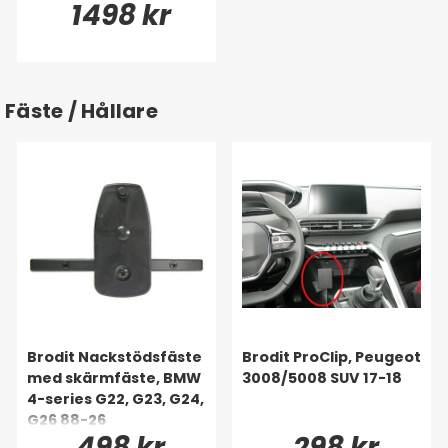
1498 kr
Fäste / Hållare
Brodit Nackstödsfäste
Brodit ProClip, Peugeot
med skärmfäste, BMW
3008/5008 SUV 17-18
4-series G22, G23, G24,
G26 88-26
498 kr
298 kr