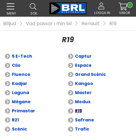
LOGGA IN
VAROR
MENY
SÖK
Billjud
Vad passar i min bil
Renault
R19
R19
5 E-Tech
Captur
Clio
Espace
Fluence
Grand Scénic
Kadjar
Kangoo
Laguna
Master
Mégane
Modus
Primastar
R19
R21
Safrane
Scénic
Trafic