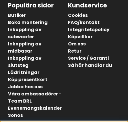
Populära sidor
Kundservice
Butiker
Cookies
Boka montering
FAQ/kontakt
Inkoppling av
Integritetspolicy
subwoofer
Köpvillkor
Inkoppling av
Om oss
midbasar
Retur
Inkoppling av
Service / Garanti
slutsteg
Så här handlar du
Lådritningar
Köp presentkort
Jobba hos oss
Våra ambassadörer -
Team BRL
Evenemangskalender
Sonos