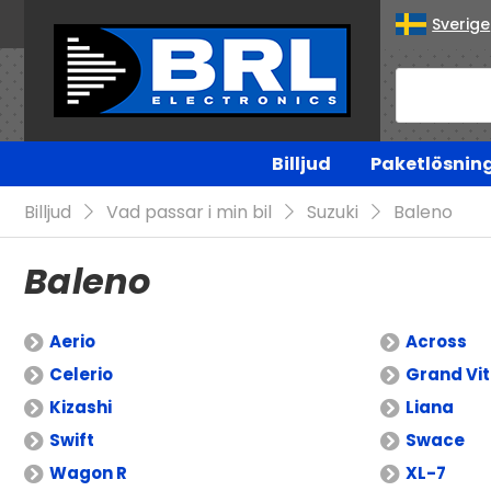
Sverige
Billjud
Paketlösnin
Billjud
Vad passar i min bil
Suzuki
Baleno
Baleno
Aerio
Across
Celerio
Grand Vi
Kizashi
Liana
Swift
Swace
Wagon R
XL-7