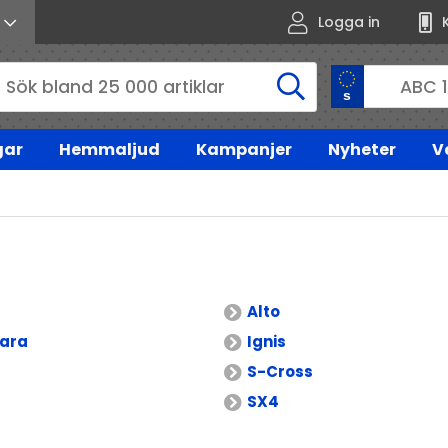
Logga in
gar
Hemmaljud
Kampanjer
Nyheter
V
Alto
tara
Ignis
S-Cross
SX4