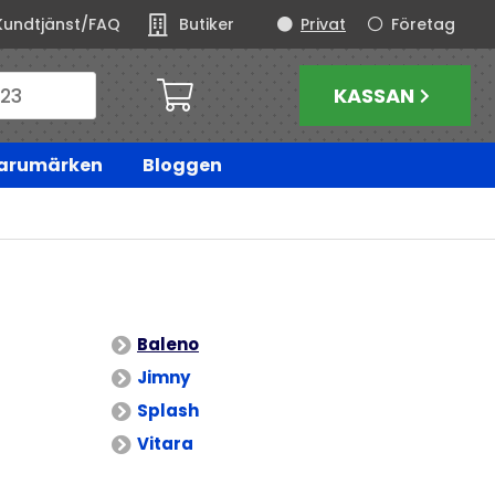
Kundtjänst/FAQ
Butiker
Privat
Företag
KASSAN
arumärken
Bloggen
Baleno
Jimny
Splash
Vitara