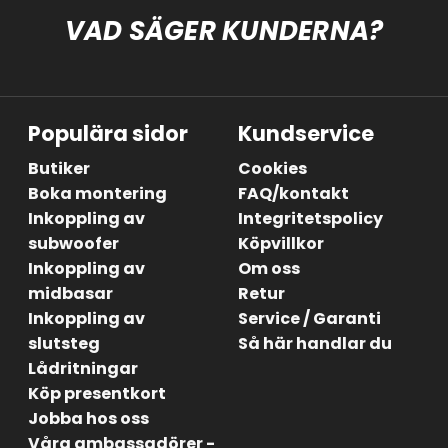
VAD SÄGER KUNDERNA?
Populära sidor
Kundservice
Butiker
Cookies
Boka montering
FAQ/kontakt
Inkoppling av
Integritetspolicy
subwoofer
Köpvillkor
Inkoppling av
Om oss
midbasar
Retur
Inkoppling av
Service / Garanti
slutsteg
Så här handlar du
Lådritningar
Köp presentkort
Jobba hos oss
Våra ambassadörer -