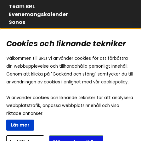
Team BRL
Evenemangskalender
Sonos
Cookies och liknande tekniker
Områden
Följ oss
Instagram
Billjud
Välkommen till BRL! Vi använder cookies för att förbättra
Hemmaljud
Facebook
din webbupplevelse och tillhandahålla personligt innehåll.
Medarbetare
Genom att klicka på "Godkänd och stäng" samtycker du till
Youtube
Vad passar i min bil
användningen av cookies i enlighet med vår
cookiepolicy
.
Yamaha Musiccast
Tiktok
Ljud till A-traktorn
Vi använder cookies och liknande tekniker för att analysera
Ljud till båten
webbplatstrafik, anpassa webbplatsinnehåll och visa
Ljud till lastbil
riktade annonser.
Ljus till A-traktorn
Läs mer
Visselblåsning