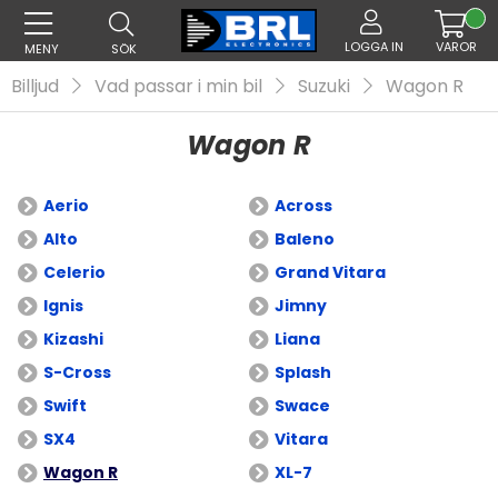
LOGGA IN
VAROR
MENY
SÖK
Billjud
Vad passar i min bil
Suzuki
Wagon R
Wagon R
Aerio
Across
Alto
Baleno
Celerio
Grand Vitara
Ignis
Jimny
Kizashi
Liana
S-Cross
Splash
Swift
Swace
SX4
Vitara
Wagon R
XL-7