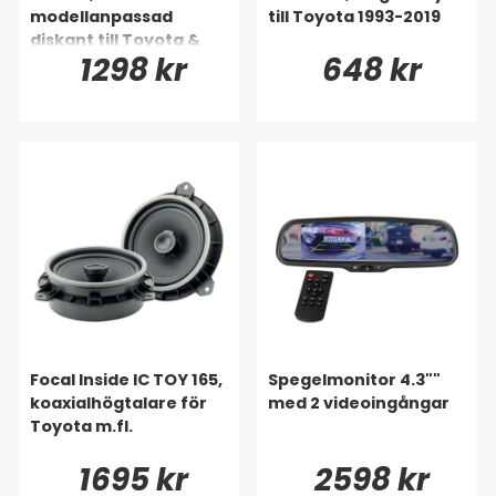
modellanpassad
till Toyota 1993-2019
diskant till Toyota &
1298 kr
648 kr
Lexus m.fl
Focal Inside IC TOY 165,
Spegelmonitor 4.3""
koaxialhögtalare för
med 2 videoingångar
Toyota m.fl.
1695 kr
2598 kr