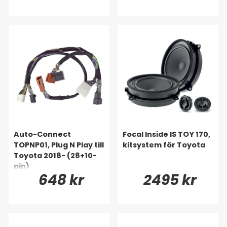
Auto-Connect
Focal Inside IS TOY 170,
TOPNP01, Plug N Play till
kitsystem för Toyota
Toyota 2018- (28+10-
pin)
648 kr
2495 kr