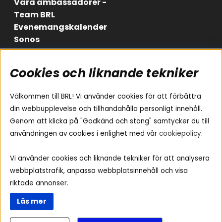
Våra ambassadörer -
Team BRL
Evenemangskalender
Sonos
Cookies och liknande tekniker
Områden
Följ oss
Instagram
Billjud
Välkommen till BRL! Vi använder cookies för att förbättra
Hemmaljud
Facebook
din webbupplevelse och tillhandahålla personligt innehåll.
Medarbetare
Genom att klicka på "Godkänd och stäng" samtycker du till
Youtube
Vad passar i min bil
användningen av cookies i enlighet med vår
cookiepolicy
.
Yamaha Musiccast
Tiktok
Ljud till A-traktorn
Vi använder cookies och liknande tekniker för att analysera
Ljud till båten
webbplatstrafik, anpassa webbplatsinnehåll och visa
Ljud till lastbil
riktade annonser.
Ljus till A-traktorn
Läs mer
Visselblåsning