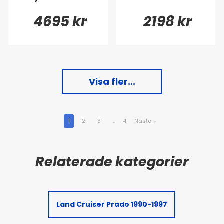
4695 kr
2198 kr
Visa fler...
1
2
3
..
4
Nästa
»
Land Cruiser Prado 1990-1997