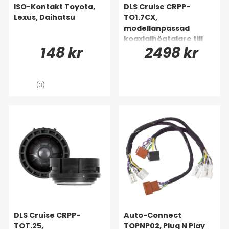
ISO-Kontakt Toyota,
DLS Cruise CRPP-
Lexus, Daihatsu
TO1.7CX,
modellanpassad
koaxialhögtalare till
148 kr
2498 kr
Toyota, Lexus & många
fler
(3)
DLS Cruise CRPP-
Auto-Connect
TOT.25,
TOPNP02, Plug N Play