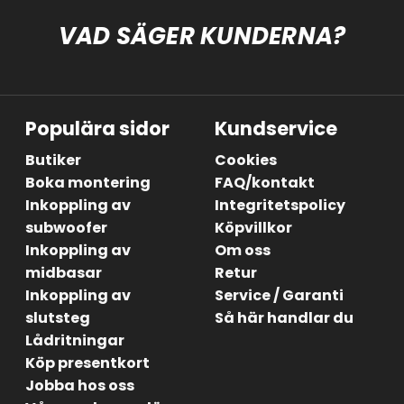
VAD SÄGER KUNDERNA?
Populära sidor
Kundservice
Butiker
Cookies
Boka montering
FAQ/kontakt
Inkoppling av
Integritetspolicy
subwoofer
Köpvillkor
Inkoppling av
Om oss
midbasar
Retur
Inkoppling av
Service / Garanti
slutsteg
Så här handlar du
Lådritningar
Köp presentkort
Jobba hos oss