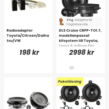
Stig
:
Adaptrar till
högtalare inte
komplett, jag fick
Radioadapter
DLS Cruise CRPP-TO1.7,
klippa och löda två av
Toyota/Citroen/Daiha
modellanpassat
högtalarna.
tsu/VW
kitsystem till Toyota,
GällerToyota Rav4.
Lexus & många fler
198 kr
2998 kr
(2)
Paketlösning