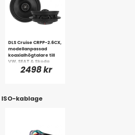
DLS Cruise CRPP-2.6CX,
modellanpassad
koaxialhögtalare till
VW, SEAT & Skoda
2498 kr
ISO-kablage