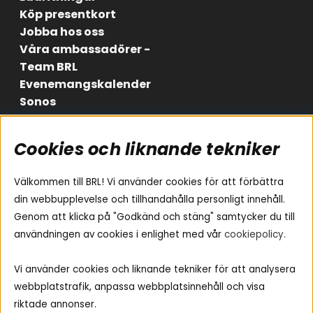
Köp presentkort
Jobba hos oss
Våra ambassadörer -
Team BRL
Evenemangskalender
Sonos
Cookies och liknande tekniker
Områden
Följ oss
Instagram
Billjud
Välkommen till BRL! Vi använder cookies för att förbättra
Hemmaljud
Facebook
din webbupplevelse och tillhandahålla personligt innehåll.
Medarbetare
Genom att klicka på "Godkänd och stäng" samtycker du till
Youtube
Vad passar i min bil
användningen av cookies i enlighet med vår
cookiepolicy
.
Yamaha Musiccast
Tiktok
Ljud till A-traktorn
Vi använder cookies och liknande tekniker för att analysera
Ljud till båten
webbplatstrafik, anpassa webbplatsinnehåll och visa
Ljud till lastbil
riktade annonser.