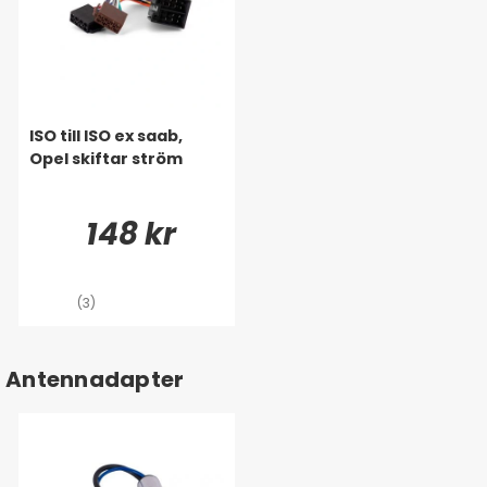
ISO till ISO ex saab,
Opel skiftar ström
148 kr
(3)
Antennadapter