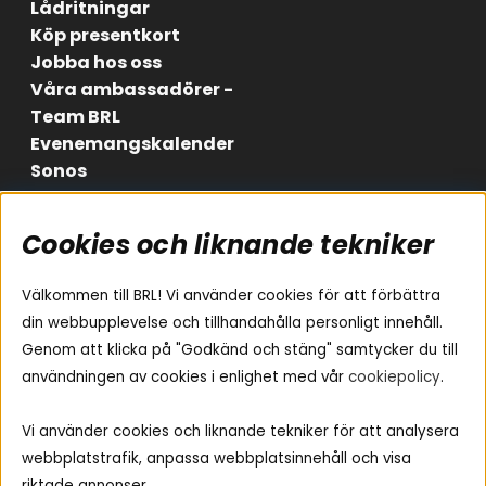
Lådritningar
Köp presentkort
Jobba hos oss
Våra ambassadörer -
Team BRL
Evenemangskalender
Sonos
Cookies och liknande tekniker
Områden
Följ oss
Instagram
Billjud
Välkommen till BRL! Vi använder cookies för att förbättra
Hemmaljud
Facebook
din webbupplevelse och tillhandahålla personligt innehåll.
Medarbetare
Genom att klicka på "Godkänd och stäng" samtycker du till
Youtube
Vad passar i min bil
användningen av cookies i enlighet med vår
cookiepolicy
.
Yamaha Musiccast
Tiktok
Ljud till A-traktorn
Vi använder cookies och liknande tekniker för att analysera
Ljud till båten
webbplatstrafik, anpassa webbplatsinnehåll och visa
Ljud till lastbil
riktade annonser.