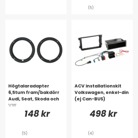
(5)
Högtalaradapter
ACV installationskit
6,5tum fram/bakdörr
Volkswagen, enkel-din
Audi, Seat, Skoda och
(ej Can-BUS)
VW
148 kr
498 kr
(5)
(4)