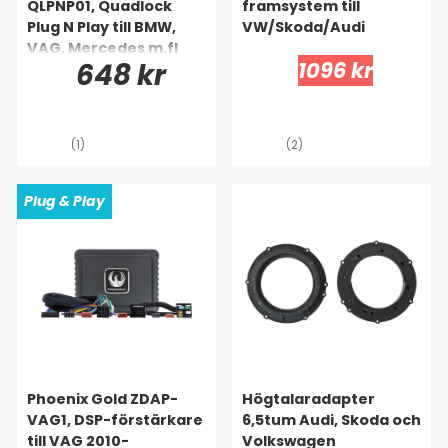
QLPNP01, Quadlock
framsystem till
Plug N Play till BMW,
VW/Skoda/Audi
VAG, Mercedes m.fl
648 kr
1096 kr
(1)
(2)
Plug & Play
Phoenix Gold ZDAP-
Högtalaradapter
VAG1, DSP-förstärkare
6,5tum Audi, Skoda och
till VAG 2010-
Volkswagen