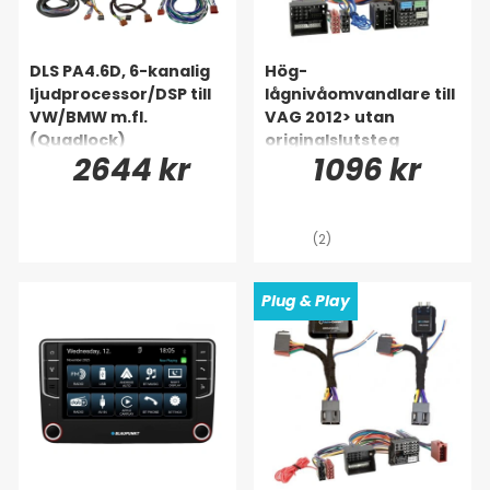
DLS PA4.6D, 6-kanalig
Hög-
ljudprocessor/DSP till
lågnivåomvandlare till
VW/BMW m.fl.
VAG 2012> utan
(Quadlock)
originalslutsteg
2644 kr
1096 kr
(2)
Plug & Play