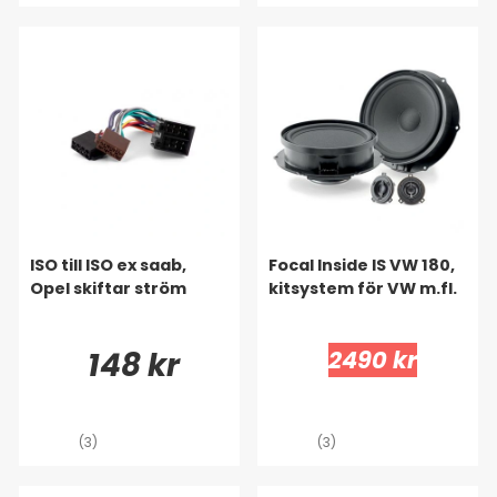
ISO till ISO ex saab,
Focal Inside IS VW 180,
Opel skiftar ström
kitsystem för VW m.fl.
148 kr
2490 kr
(3)
(3)