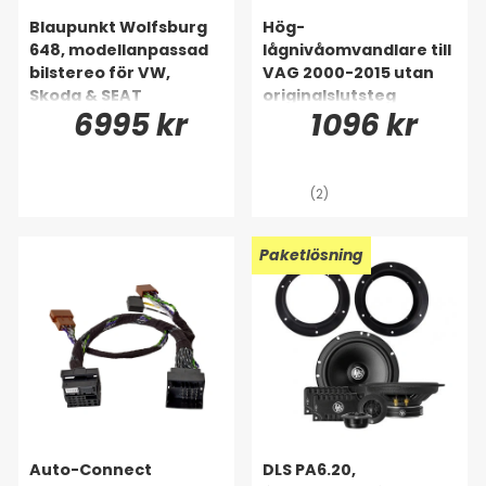
Blaupunkt Wolfsburg
Hög-
648, modellanpassad
lågnivåomvandlare till
bilstereo för VW,
VAG 2000-2015 utan
Skoda & SEAT
originalslutsteg
6995 kr
1096 kr
(2)
Paketlösning
Auto-Connect
DLS PA6.20,