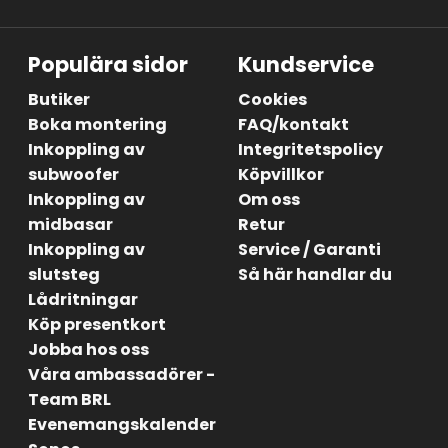
Populära sidor
Kundservice
Butiker
Cookies
Boka montering
FAQ/kontakt
Inkoppling av
Integritetspolicy
subwoofer
Köpvillkor
Inkoppling av
Om oss
midbasar
Retur
Inkoppling av
Service / Garanti
slutsteg
Så här handlar du
Lådritningar
Köp presentkort
Jobba hos oss
Våra ambassadörer -
Team BRL
Evenemangskalender