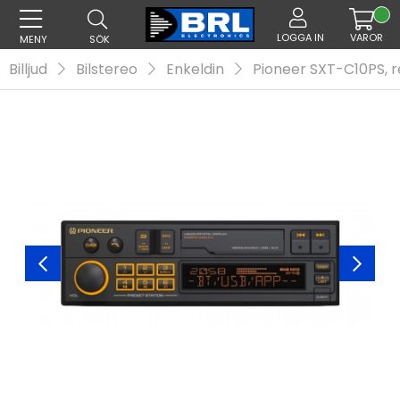
LOGGA IN
VAROR
MENY
SÖK
Billjud
Bilstereo
Enkeldin
Pioneer SXT-C10PS, r