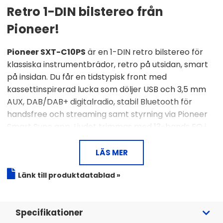
Retro 1-DIN bilstereo från
Pioneer!
Pioneer SXT-C10PS
är en 1-DIN retro bilstereo för
klassiska instrumentbrädor, retro på utsidan, smart
på insidan. Du får en tidstypisk front med
kassettinspirerad lucka som döljer USB och 3,5 mm
AUX, DAB/DAB+ digitalradio, stabil Bluetooth för
handsfree och streaming samt styrning via Pioneer
Smart Sync app. Ljudet trimmas med 13-bands EQ i
enheten, tidsjustering och 3-vägs nätverksläge när
du vill bygga aktivt.
LÄS MER
Länk till produktdatablad »
1-DIN retrodesign, kassettliknande frontlucka
DAB/DAB+ och RDS FM radio
Bluetooth för handsfree och musikstreaming
Specifikationer
Pioneer Smart Sync app, utökad EQ och tidsjustering