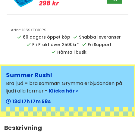
298 kr
Artnr:
135SXTC10PS
60 dagars öppet köp
Snabba leveranser
Fri Frakt över 2500kr*
Fri Support
Hämta i butik
Summer Rush!
Bra ljud = bra sommar! Grymma erbjudanden på
ljud i alla former -
Klicka här >
13
17
17
57
Beskrivning