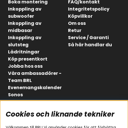
Boka montering
FAQ/kontakt
Inkoppling av
Integritetspolicy
subwoofer
Köpvillkor
Inkoppling av
Om oss
midbasar
Retur
Inkoppling av
Service / Garanti
slutsteg
Så här handlar du
Lådritningar
Köp presentkort
Jobba hos oss
Våra ambassadörer -
Team BRL
Evenemangskalender
Sonos
Cookies och liknande tekniker
Områden
Följ oss
Instagram
Billjud
Välkommen till BRL! Vi använder cookies för att förbättra