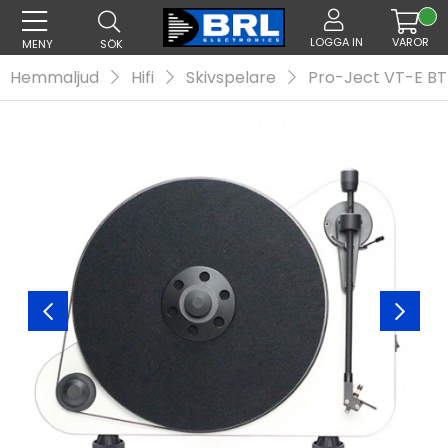
LOGGA IN
VAROR
MENY
SÖK
Hemmaljud
Hifi
Skivspelare
Pro-Ject VT-E BT