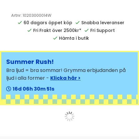
Artnr:
10203000014W
60 dagars öppet köp
Snabba leveranser
Fri Frakt över 2500kr*
Fri Support
Hämta i butik
Summer Rush!
Bra ljud = bra sommar! Grymma erbjudanden på
ljud i alla former -
Klicka här >
16
06
30
50