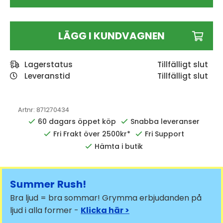
LÄGG I KUNDVAGNEN
Lagerstatus
Leveranstid
Tillfälligt slut
Artnr:
871270434
60 dagars öppet köp
Snabba leveranser
Fri Frakt över 2500kr*
Fri Support
Hämta i butik
Summer Rush!
Bra ljud = bra sommar! Grymma erbjudanden på
ljud i alla former -
Klicka här >