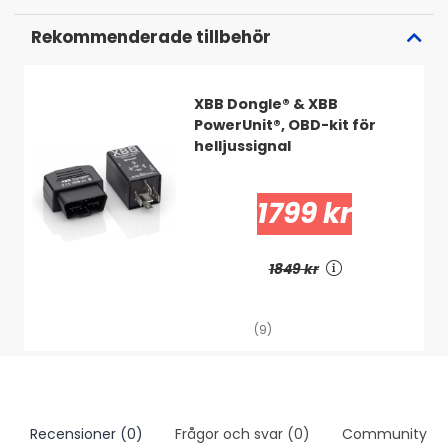
Rekommenderade tillbehör
XBB Dongle® & XBB
PowerUnit®, OBD-kit för
helljussignal
1799 kr
1849 kr
(9)
Recensioner (0)
Frågor och svar (0)
Community