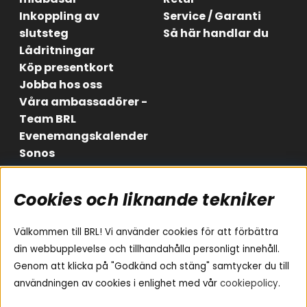
Inkoppling av
Service / Garanti
slutsteg
Så här handlar du
Lådritningar
Köp presentkort
Jobba hos oss
Våra ambassadörer -
Team BRL
Evenemangskalender
Sonos
Cookies och liknande tekniker
Områden
Följ oss
Instagram
Billjud
Välkommen till BRL! Vi använder cookies för att förbättra
Hemmaljud
Facebook
din webbupplevelse och tillhandahålla personligt innehåll.
Medarbetare
Genom att klicka på "Godkänd och stäng" samtycker du till
Youtube
Vad passar i min bil
användningen av cookies i enlighet med vår
cookiepolicy
.
Yamaha Musiccast
Tiktok